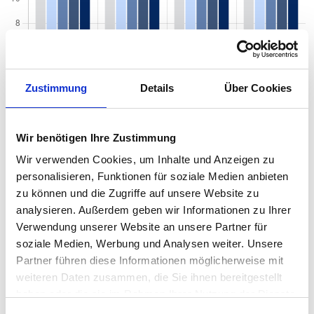
Zustimmung
Details
Über Cookies
Wir benötigen Ihre Zustimmung
Wir verwenden Cookies, um Inhalte und Anzeigen zu
personalisieren, Funktionen für soziale Medien anbieten
Mietspiegel nach Baujahr pro qm 2026 in
zu können und die Zugriffe auf unsere Website zu
analysieren. Außerdem geben wir Informationen zu Ihrer
Wehrheim
Verwendung unserer Website an unsere Partner für
Der Mietpreis einer Wohnung in Wehrheim hängt von einer
soziale Medien, Werbung und Analysen weiter. Unsere
Vielzahl von Faktoren ab, und eines der entscheidenden Kriterien
Partner führen diese Informationen möglicherweise mit
ist das Baujahr der Immobilie. Das Alter eines Gebäudes kann
weiteren Daten zusammen, die Sie ihnen bereitgestellt
einen erheblichen Einfluss auf den Mietpreis haben, da es
haben oder die sie im Rahmen Ihrer Nutzung der Dienste
wichtige Informationen über den Zustand, die Ausstattung und
gesammelt haben.
die energetische Effizienz der Wohnung liefert. Von historischen