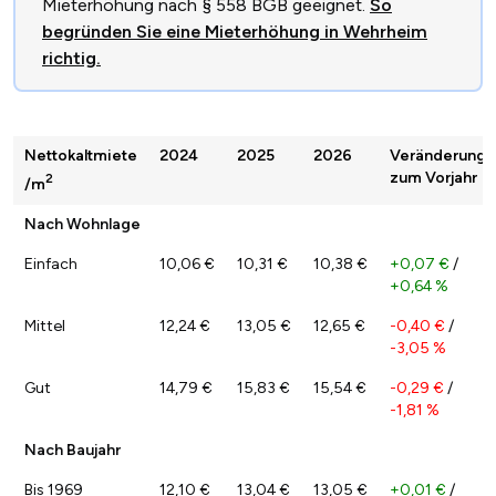
Mieterhöhung nach § 558 BGB geeignet.
So
begründen Sie eine Mieterhöhung in Wehrheim
richtig.
Nettokaltmiete
2024
2025
2026
Veränderung
zum Vorjahr
2
/m
Nach Wohnlage
Einfach
10,06 €
10,31 €
10,38 €
+0,07 €
/
+0,64 %
Mittel
12,24 €
13,05 €
12,65 €
-0,40 €
/
-3,05 %
Gut
14,79 €
15,83 €
15,54 €
-0,29 €
/
-1,81 %
Nach Baujahr
Bis 1969
12,10 €
13,04 €
13,05 €
+0,01 €
/