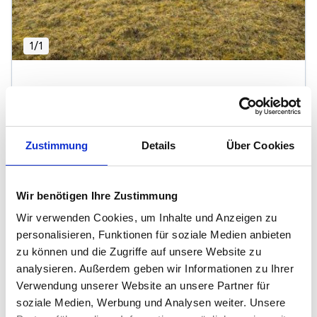
1
/
1
NATURNAH BAUEN IN BAIERSBRONN
72270 Baiersbronn
Zustimmung
Details
Über Cookies
2
69.000 €
550 m
Wir benötigen Ihre Zustimmung
Wir verwenden Cookies, um Inhalte und Anzeigen zu
personalisieren, Funktionen für soziale Medien anbieten
zu können und die Zugriffe auf unsere Website zu
Immobilienmarkt und Preise in Baiersbronn
analysieren. Außerdem geben wir Informationen zu Ihrer
Mietspiegel in Baiersbronn
Verwendung unserer Website an unsere Partner für
soziale Medien, Werbung und Analysen weiter. Unsere
Immobilienpreise in Baiersbronn