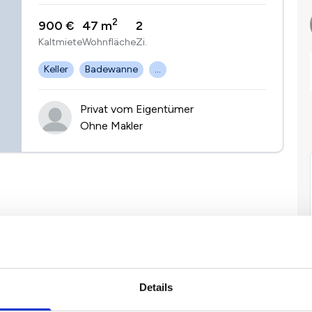
2
900 €
47 m
2
Kaltmiete
Wohnfläche
Zi.
Keller
Badewanne
...
Privat vom Eigentümer
Ohne Makler
Details