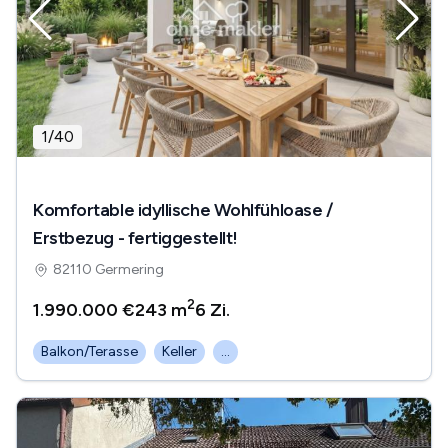
1
/
40
Komfortable idyllische Wohlfühloase /
Erstbezug - fertiggestellt!
82110 Germering
2
1.990.000 €
243 m
6
Zi.
Balkon/Terasse
Keller
...