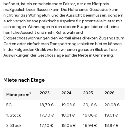
befindet, ist ein entscheidender Faktor, der den Mietpreis
maßgeblich beeinflussen kann. Die Höhe eines Gebäudes kann
nicht nur das Wohngefühl und die Aussicht beeinflussen, sondern
auch verschiedene praktische Aspekte für potenzielle Mieter mit
sich bringen. Wohnungen in den oberen Etagen bieten oft eine
herrliche Aussicht und mehr Ruhe, während
Erdgeschosswohnungen den Vorteil eines direkten Zugangs zum
Garten oder einfacheren Transportmöglichkeiten bieten können.
In der Folgenden Grafik werfen wir einen genauen Blick auf die
Auswirkungen der Geschosslage auf die Miete in Germering:
Miete nach Etage
2023
2024
2025
2026
2
Miete pro m
EG
18,79 €
19,03 €
20,16 €
20,08 €
1. Stock
17,70 €
18,01 €
19,06 €
19,01 €
2. Stock
17,10 €
18,05 €
18,94 €
18,97 €