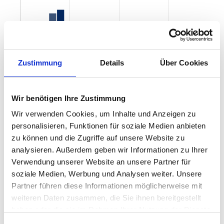
Zustimmung
Details
Über Cookies
Wir benötigen Ihre Zustimmung
Wir verwenden Cookies, um Inhalte und Anzeigen zu
personalisieren, Funktionen für soziale Medien anbieten
zu können und die Zugriffe auf unsere Website zu
analysieren. Außerdem geben wir Informationen zu Ihrer
Verwendung unserer Website an unsere Partner für
soziale Medien, Werbung und Analysen weiter. Unsere
Partner führen diese Informationen möglicherweise mit
weiteren Daten zusammen, die Sie ihnen bereitgestellt
Mietspiegel nach Baujahr pro qm 2026 in
haben oder die sie im Rahmen Ihrer Nutzung der Dienste
Germering
gesammelt haben.