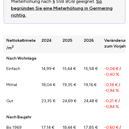
Mieterhöhung nach § 558 BGB geeignet.
So
begründen Sie eine Mieterhöhung in Germering
richtig.
Nettokaltmiete
2024
2025
2026
Veränderun
zum Vorjahr
2
/m
Nach Wohnlage
Einfach
14,99 €
15,64 €
15,58 €
-0,06 €
/
-0,40 %
Mittel
18,04 €
19,35 €
19,16 €
-0,18 €
/
-0,94 %
Gut
23,35 €
24,69 €
24,48 €
-0,21 €
/
-0,84 %
Nach Baujahr
Bis 1969
17,14 €
18,44 €
17,85 €
-0,60 €
/