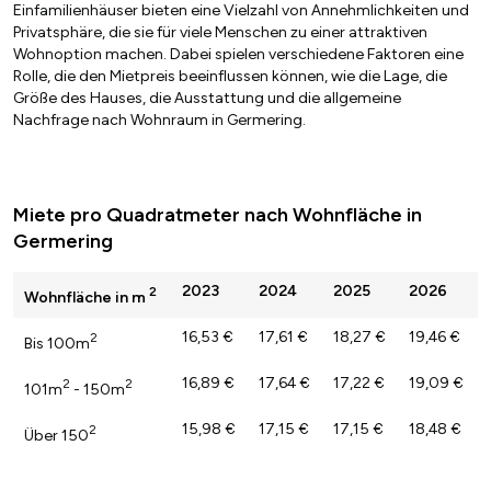
Einfamilienhäuser bieten eine Vielzahl von Annehmlichkeiten und
Privatsphäre, die sie für viele Menschen zu einer attraktiven
Wohnoption machen. Dabei spielen verschiedene Faktoren eine
Rolle, die den Mietpreis beeinflussen können, wie die Lage, die
Größe des Hauses, die Ausstattung und die allgemeine
Nachfrage nach Wohnraum in Germering.
Miete pro Quadratmeter nach Wohnfläche in
Germering
2023
2024
2025
2026
2
Wohnfläche in m
16,53 €
17,61 €
18,27 €
19,46 €
2
Bis 100m
16,89 €
17,64 €
17,22 €
19,09 €
2
2
101m
- 150m
15,98 €
17,15 €
17,15 €
18,48 €
2
Über 150