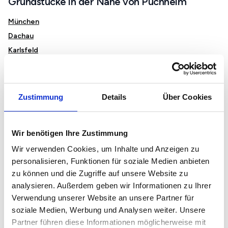
Grundstücke in der Nähe von Puchheim
München
Dachau
Karlsfeld
Fürstenfeldbruck
Germering
Gauting
Zustimmung
Details
Über Cookies
Gilching
Starnberg
Wir benötigen Ihre Zustimmung
Weßling
Wir verwenden Cookies, um Inhalte und Anzeigen zu
personalisieren, Funktionen für soziale Medien anbieten
Immobilienmarkt und Preise in Puchheim
zu können und die Zugriffe auf unsere Website zu
analysieren. Außerdem geben wir Informationen zu Ihrer
Mietspiegel in Puchheim
Verwendung unserer Website an unsere Partner für
Immobilienpreise in Puchheim
soziale Medien, Werbung und Analysen weiter. Unsere
Grundstückspreise in Puchheim
Partner führen diese Informationen möglicherweise mit