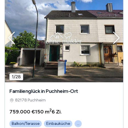
1
/
28
Familienglück in Puchheim-Ort
82178 Puchheim
2
759.000 €
150 m
6
Zi.
Balkon/Terasse
Einbauküche
...