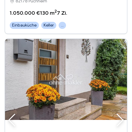
82178 Puchheim
2
1.050.000 €
130 m
7
Zi.
Einbauküche
Keller
...