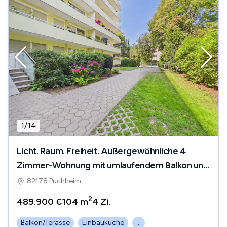
1
/
14
Licht. Raum. Freiheit. Außergewöhnliche 4
Zimmer-Wohnung mit umlaufendem Balkon und
viel Potenzial
82178 Puchheim
2
489.900 €
104 m
4
Zi.
Balkon/Terasse
Einbauküche
...