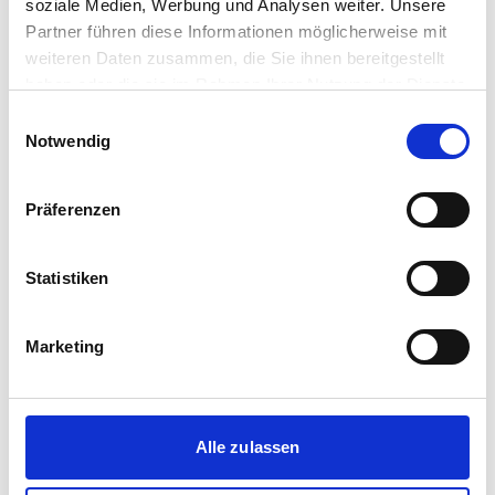
soziale Medien, Werbung und Analysen weiter. Unsere
Partner führen diese Informationen möglicherweise mit
weiteren Daten zusammen, die Sie ihnen bereitgestellt
haben oder die sie im Rahmen Ihrer Nutzung der Dienste
gesammelt haben.
Einwilligungsauswahl
1
/
1
Notwendig
Reihenhaus in Bestlage Puchheim Bahnhof
Präferenzen
82178 Puchheim
2
769.000 €
142 m
6
Zi.
Statistiken
Balkon/Terasse
Einbauküche
...
Marketing
Alle zulassen