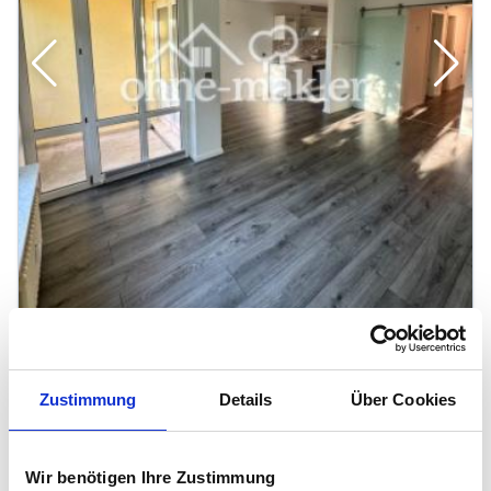
1
/
21
Provisionsfreie, modernisierte 3-Zimmer-
Zustimmung
Details
Über Cookies
Wohnung mit Wintergarten und Garagenbox,
bezugsfrei
12529 Schönefeld
Wir benötigen Ihre Zustimmung