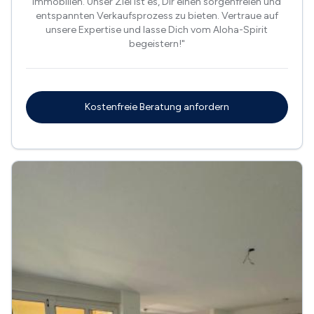
Immobilien. Unser Ziel ist es, Dir einen sorgenfreien und
entspannten Verkaufsprozess zu bieten. Vertraue auf
unsere Expertise und lasse Dich vom Aloha-Spirit
begeistern!"
Kostenfreie Beratung anfordern