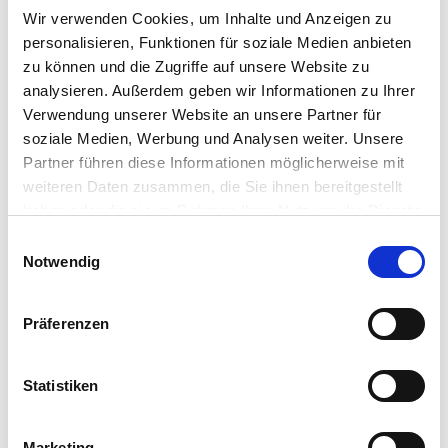
2
339.800 €
78 m
3
Zi.
Wir verwenden Cookies, um Inhalte und Anzeigen zu
personalisieren, Funktionen für soziale Medien anbieten
Balkon/Terasse
Einbauküche
...
zu können und die Zugriffe auf unsere Website zu
analysieren. Außerdem geben wir Informationen zu Ihrer
Verwendung unserer Website an unsere Partner für
soziale Medien, Werbung und Analysen weiter. Unsere
Partner führen diese Informationen möglicherweise mit
weiteren Daten zusammen, die Sie ihnen bereitgestellt
haben oder die sie im Rahmen Ihrer Nutzung der Dienste
gesammelt haben.
Einwilligungsauswahl
Notwendig
Präferenzen
1
/
6
Statistiken
IMMOBERLIN.DE - Top-Investment! 3
Marketing