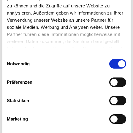
begeistern!"
zu können und die Zugriffe auf unsere Website zu
analysieren. Außerdem geben wir Informationen zu Ihrer
Verwendung unserer Website an unsere Partner für
soziale Medien, Werbung und Analysen weiter. Unsere
Kostenfreie Beratung anfordern
Partner führen diese Informationen möglicherweise mit
weiteren Daten zusammen, die Sie ihnen bereitgestellt
haben oder die sie im Rahmen Ihrer Nutzung der Dienste
gesammelt haben.
Einwilligungsauswahl
Notwendig
Wohnungen in der Nähe von Schönefeld
Berlin
Präferenzen
Bestensee
Eichwalde
Statistiken
Königs Wusterhausen
Mittenwalde
Marketing
Schulzendorf
Zeuthen