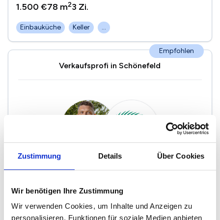
2
1.500 €
78 m
3
Zi.
Einbauküche
Keller
...
Empfohlen
Verkaufsprofi in Schönefeld
Zustimmung
Details
Über Cookies
Aloha Living Immobilien GmbH
"Erlebe den Immobilienverkauf neu mit Aloha Living
Wir benötigen Ihre Zustimmung
Immobilien. Unser Ziel ist es, Dir einen sorgenfreien und
Wir verwenden Cookies, um Inhalte und Anzeigen zu
entspannten Verkaufsprozess zu bieten. Vertraue auf
personalisieren, Funktionen für soziale Medien anbieten
unsere Expertise und lasse Dich vom Aloha-Spirit