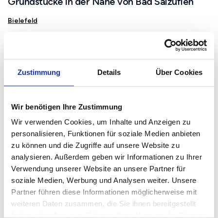
Grundstücke in der Nähe von Bad Salzuflen
Bielefeld
Herford
Detmold
Bad Oeynhausen
Zustimmung
Details
Über Cookies
Porta Westfalica
Immobilienmarkt und Preise in Bad Salzuflen
Wir benötigen Ihre Zustimmung
Wir verwenden Cookies, um Inhalte und Anzeigen zu
Mietspiegel in Bad Salzuflen
personalisieren, Funktionen für soziale Medien anbieten
Immobilienpreise in Bad Salzuflen
zu können und die Zugriffe auf unsere Website zu
Immobilienbewertung in Bad Salzuflen
analysieren. Außerdem geben wir Informationen zu Ihrer
Grundstückspreise in Bad Salzuflen
Verwendung unserer Website an unsere Partner für
soziale Medien, Werbung und Analysen weiter. Unsere
Partner führen diese Informationen möglicherweise mit
Immobiliensuche in Bad Salzuflen
weiteren Daten zusammen, die Sie ihnen bereitgestellt
haben oder die sie im Rahmen Ihrer Nutzung der Dienste
Immobilien in Bad Salzuflen