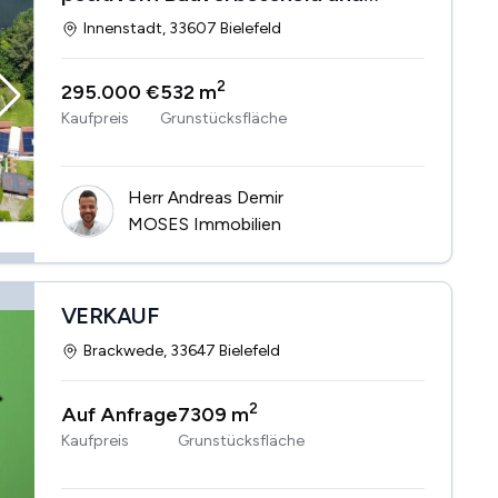
Erweiterungsoption
Innenstadt, 33607 Bielefeld
2
295.000 €
532 m
Kaufpreis
Grunstücksfläche
Herr Andreas Demir
MOSES Immobilien
VERKAUF
Brackwede, 33647 Bielefeld
2
Auf Anfrage
7309 m
Kaufpreis
Grunstücksfläche