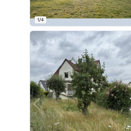
1
/
4