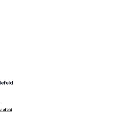
lefeld
d
lefeld