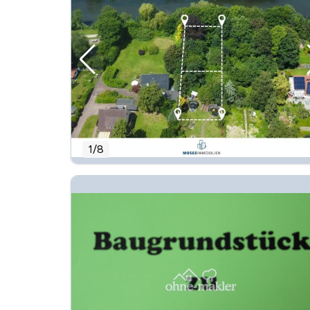
1
/
8