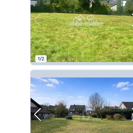
1
/
2