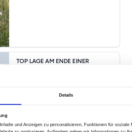
TOP LAGE AM ENDE EINER
SACKGASSE
Brackwede, 33647 Bielefeld
2
465.000 €
825 m
Details
Kaufpreis
Grunstücksfläche
mung
nhalte und Anzeigen zu personalisieren, Funktionen für soziale
BETTERHOMES Deutschland GmbH
Website zu analysieren. Außerdem geben wir Informationen zu I