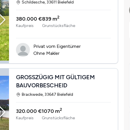
seltene Gelegenheit
Schildesche, 33611 Bielefeld
2
380.000 €
839 m
Kaufpreis
Grunstücksfläche
Privat vom Eigentümer
Ohne Makler
GROSSZÜGIG MIT GÜLTIGEM
BAUVORBESCHEID
Brackwede, 33647 Bielefeld
2
320.000 €
1070 m
Kaufpreis
Grunstücksfläche