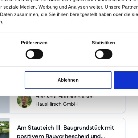
r soziale Medien, Werbung und Analysen weiter. Unsere Partner
 Daten zusammen, die Sie ihnen bereitgestellt haben oder die s
n.
Top Lage, großes erschlossenes
Baugrundstück!
Innenstadt, 33602 Bielefeld
Präferenzen
Statistiken
2
990.000 €
1650 m
Kaufpreis
Grunstücksfläche
Einbauküche
...
Ablehnen
Herr Knut Homrichhausen
HausHirsch GmbH
Am Stauteich III: Baugrundstück mit
positivem Bauvorbescheid und