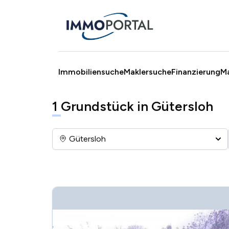
Immobiliensuche
Maklersuche
Finanzierung
M
1
Grundstück in Gütersloh
Gütersloh