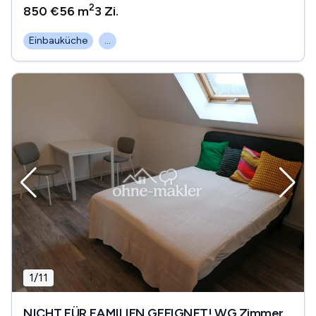
2
850 €
56 m
3
Zi.
Einbauküche
...
1
/
11
NICHT FÜR FAMILIEN GEEIGNET! WG Zimmer