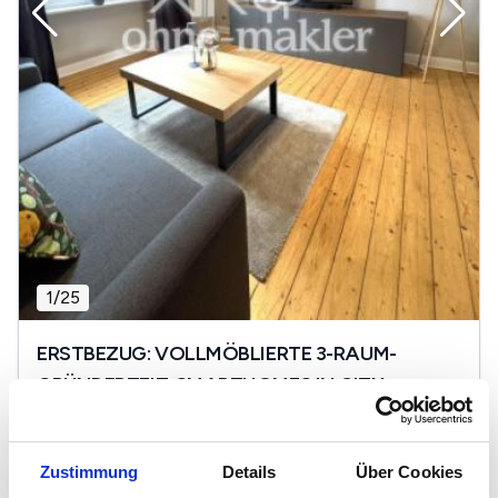
1
/
25
ERSTBEZUG: VOLLMÖBLIERTE 3-RAUM-
GRÜNDERZEIT-SMARTHOMES IN CITY-
BESTLAGE
Opladen, 51379 Leverkusen
2
999 €
50 m
3
Zi.
Zustimmung
Details
Über Cookies