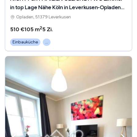
in top Lage Nähe Köln in Leverkusen-Opladen
City Erstbezug
Opladen, 51379 Leverkusen
2
510 €
105 m
5
Zi.
Einbauküche
...