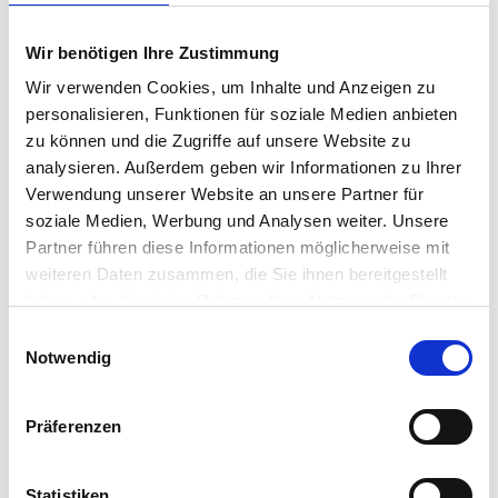
Einbauküche
Keller
...
Wir benötigen Ihre Zustimmung
Wir verwenden Cookies, um Inhalte und Anzeigen zu
personalisieren, Funktionen für soziale Medien anbieten
zu können und die Zugriffe auf unsere Website zu
analysieren. Außerdem geben wir Informationen zu Ihrer
Verwendung unserer Website an unsere Partner für
soziale Medien, Werbung und Analysen weiter. Unsere
Partner führen diese Informationen möglicherweise mit
weiteren Daten zusammen, die Sie ihnen bereitgestellt
haben oder die sie im Rahmen Ihrer Nutzung der Dienste
gesammelt haben.
Einwilligungsauswahl
Notwendig
1
/
16
Präferenzen
Helle 3-Zimmer-Wohnung mit großem Balkon in
Schlebusch, bezugsfrei ab 01.09
Statistiken