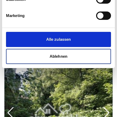
Schlebusch, 51375 Leverkusen
Marketing
2
1.200 €
88 m
3
Zi.
Balkon/Terasse
Keller
...
Alle zulassen
Ablehnen