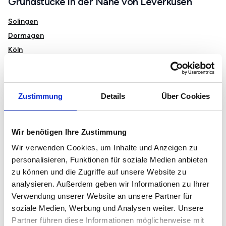
Grundstücke in der Nähe von Leverkusen
Solingen
Dormagen
Köln
Frechen
Hürth
Pulheim
Zustimmung
Details
Über Cookies
Bergisch Gladbach
Leichlingen (Rhld.)
Wir benötigen Ihre Zustimmung
Wir verwenden Cookies, um Inhalte und Anzeigen zu
Immobilienmarkt und Preise in Leverkusen
personalisieren, Funktionen für soziale Medien anbieten
zu können und die Zugriffe auf unsere Website zu
Mietspiegel in Leverkusen
analysieren. Außerdem geben wir Informationen zu Ihrer
Immobilienpreise in Leverkusen
Verwendung unserer Website an unsere Partner für
Immobilienbewertung in Leverkusen
soziale Medien, Werbung und Analysen weiter. Unsere
Grundstückspreise in Leverkusen
Partner führen diese Informationen möglicherweise mit