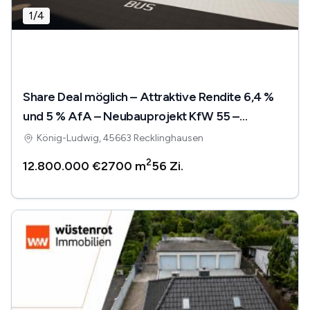
1
/
4
Share Deal möglich – Attraktive Rendite 6,4 %
und 5 % AfA – Neubauprojekt KfW 55 –
Barrierefrei RE
König-Ludwig, 45663 Recklinghausen
2
12.800.000 €
2700 m
56
Zi.