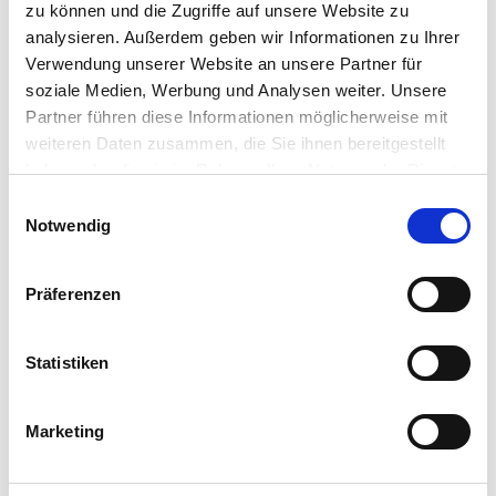
1
/
14
zu können und die Zugriffe auf unsere Website zu
analysieren. Außerdem geben wir Informationen zu Ihrer
Wohnen neu gedacht - Sanierte Substanz, Ruhe
Verwendung unserer Website an unsere Partner für
soziale Medien, Werbung und Analysen weiter. Unsere
und viel Garten
Partner führen diese Informationen möglicherweise mit
Süd, 45663 Recklinghausen
weiteren Daten zusammen, die Sie ihnen bereitgestellt
haben oder die sie im Rahmen Ihrer Nutzung der Dienste
2
440.000 €
130 m
5
Zi.
gesammelt haben.
Einwilligungsauswahl
Einbauküche
Keller
...
Notwendig
Präferenzen
Häuser in der Nähe von Recklinghausen
Statistiken
Gelsenkirchen
Dorsten
Gladbeck
Marketing
Marl
Bochum