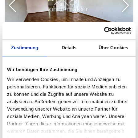
1
/
9
Zustimmung
Details
Über Cookies
Modernisierte 2-Zimmer Wohnung mit
Wir benötigen Ihre Zustimmung
Einbauküche!
Wir verwenden Cookies, um Inhalte und Anzeigen zu
Ost, 45657 Recklinghausen
personalisieren, Funktionen für soziale Medien anbieten
2
550 €
67 m
2
Zi.
zu können und die Zugriffe auf unsere Website zu
analysieren. Außerdem geben wir Informationen zu Ihrer
Einbauküche
Keller
...
Verwendung unserer Website an unsere Partner für
soziale Medien, Werbung und Analysen weiter. Unsere
Partner führen diese Informationen möglicherweise mit
weiteren Daten zusammen, die Sie ihnen bereitgestellt
Wohnungen in der Nähe von Recklinghausen