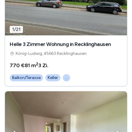
1
/
21
Helle 3 Zimmer Wohnung in Recklinghausen
König-Ludwig, 45663 Recklinghausen
2
770 €
81 m
3
Zi.
Balkon/Terasse
Keller
...