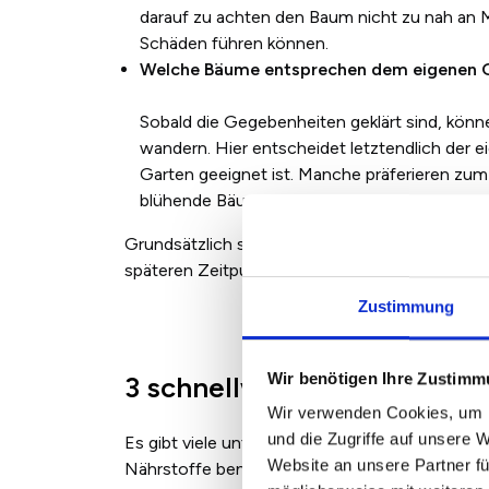
darauf zu achten den Baum nicht zu nah an M
Schäden führen können.
Welche Bäume entsprechen dem eigenen
Sobald die Gegebenheiten geklärt sind, kön
wandern. Hier entscheidet letztendlich der
Garten geeignet ist. Manche präferieren zu
blühende Bäume bevorzugen.
Grundsätzlich sollte der Kauf eines Baumes gu
späteren Zeitpunkt nicht bereut wird.
Zustimmung
Wir benötigen Ihre Zustim
3 schnellwachsende Nadel
Wir verwenden Cookies, um I
und die Zugriffe auf unsere 
Es gibt viele unterschiedliche schnellwachsend
Website an unsere Partner fü
Nährstoffe benötigen und aus diesem Grund r