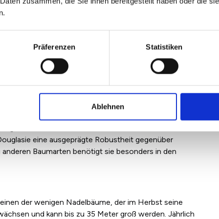
 Daten zusammen, die Sie ihnen bereitgestellt haben oder die s
istet.
n.
deln
den und hat ein Wachstum von 30 bis 50 Zentimeter pro
Präferenzen
Statistiken
zt nur wenige Ansprüche an seinen Standort. Die Nadeln
 Färbung deutlich hervor. Je nach Art des Baumes kann
Ablehnen
tlas-Zeder 30 bis 50 Zentimeter, kann jedoch deutlich
pflegeleicht und hält verschiedensten
Douglasie eine ausgeprägte Robustheit gegenüber
 anderen Baumarten benötigt sie besonders in den
inen der wenigen Nadelbäume, der im Herbst seine
wächsen und kann bis zu 35 Meter groß werden. Jährlich