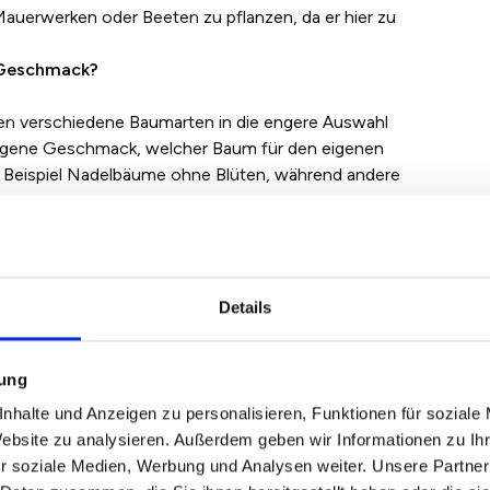
auerwerken oder Beeten zu pflanzen, da er hier zu
 Geschmack?
nen verschiedene Baumarten in die engere Auswahl
 eigene Geschmack, welcher Baum für den eigenen
m Beispiel Nadelbäume ohne Blüten, während andere
t durchdacht sein, damit die Entscheidung zu einem
Details
mung
bäume
nhalte und Anzeigen zu personalisieren, Funktionen für soziale
Website zu analysieren. Außerdem geben wir Informationen zu I
e Bäume. Hier ist zu beachten, dass diese meist viele
r soziale Medien, Werbung und Analysen weiter. Unsere Partner
egelmäßig zu gießen und zu düngen sind. Im Folgenden