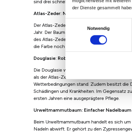
möglicherweise mit weiteren
sind drei schnellwachsende Nadelbäume aufgel
der Dienste gesammelt habe
Atlas-Zeder: Nadelbaum mit blaugrünen Na
Einwilligungsauswahl
Der Atlas-Zeder kann mehrere Meter groß wer
Notwendig
Jahr. Der Baum ist sehr pflegeleicht und besit
des Atlas-Zeders stechen mit ihrer blaugrünen
die Farbe noch stärker ausgeprägt sein.
Douglasie: Robust und pflegeleicht
Die Douglasie wächst pro Jahr genau wie die A
als der Atlas-Zeder höher werden. Sie ist sehr 
Wetterbedingungen stand. Zudem besitzt die 
Schädlingen und Krankheiten. Im Gegensatz zu
ersten Jahren eine ausgeprägtere Pflege.
Urweltmammutbaum: Einfacher Nadelbaum
Beim Urweltmammutbaum handelt es sich um e
Nadeln abwirft. Er gehört zu den Zypressenge