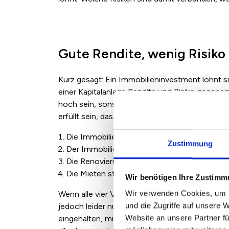
Gute Rendite, wenig Risiko
Kurz gesagt: Ein Immobilieninvestment lohnt si
einer Kapitalanlage Rendite und Risiko gegenein
hoch sein, sonst bleiben Gewinne aus und es d
erfüllt sein, dass sich der Kauf einer Wohnung a
Die Immobilie ist beim Kauf nicht überbewer
Zustimmung
Der Immobilienwert steigt
Die Renovierungskosten halten sich in Gren
Die Mieten steigen
Wir benötigen Ihre Zustim
Wir verwenden Cookies, um I
Wenn alle vier Voraussetzungen erfüllt sind, kön
und die Zugriffe auf unsere 
jedoch leider nur selten zu rechnen. Dennoch: 
Website an unsere Partner fü
eingehalten, minimieren Sie das Risiko beim 