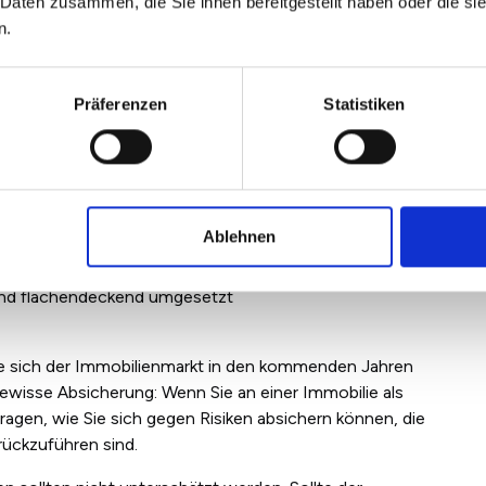
 Daten zusammen, die Sie ihnen bereitgestellt haben oder die s
s, dass die verlässlichen Prognosen bei der
n.
Präferenzen
Statistiken
Immobilieninvestment?
. Bei einem Wohnungskauf als Kapitalanlage sind die
rien eintritt:
Ablehnen
und flächendeckend umgesetzt
wie sich der Immobilienmarkt in den kommenden Jahren
 gewisse Absicherung: Wenn Sie an einer Immobilie als
h fragen, wie Sie sich gegen Risiken absichern können, die
rückzuführen sind.