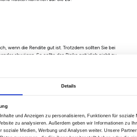
ch, wenn die Rendite gut ist. Trotzdem sollten Sie bei
ander abwägen. So sollte das Risiko natürlich nicht zu
rohen Ihnen sogar Verluste. Diese vier Punkte sollten
ls Kapitalanlage lohnt:
tet
Details
zen
mung
nhalte und Anzeigen zu personalisieren, Funktionen für soziale
nen Sie beruhigt kaufen. Mit so einem Idealfall ist
Website zu analysieren. Außerdem geben wir Informationen zu I
Sind möglichst viele der vier Voraussetzungen
r soziale Medien, Werbung und Analysen weiter. Unsere Partner
Immobilienkauf schon enorm. Manchmal sind Vorhersagen