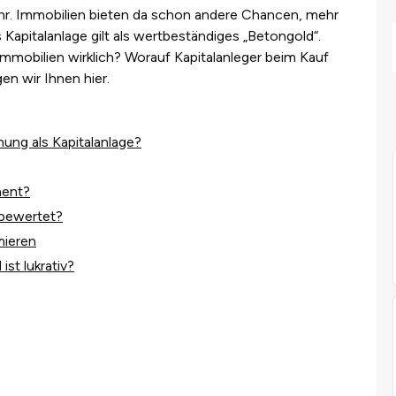
ehr. Immobilien bieten da schon andere Chancen, mehr
apitalanlage gilt als wertbeständiges „Betongold“.
Immobilien wirklich? Worauf Kapitalanleger beim Kauf
n wir Ihnen hier.
ung als Kapitalanlage?
ment?
bewertet?
mieren
st lukrativ?