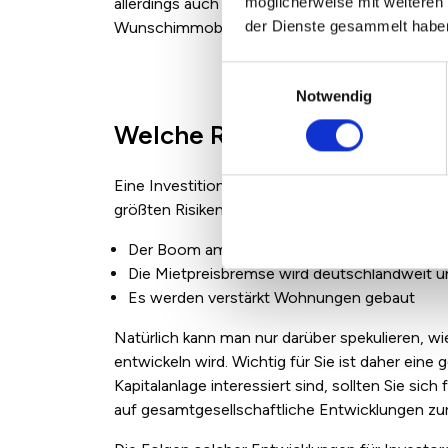
möglicherweise mit weiteren
allerdings auch schwierig. Umso wichtiger ist e
der Dienste gesammelt habe
Wunschimmobilie überwiegen.
Einwilligungsauswahl
Notwendig
Welche Risiken birgt das 
Eine Investition beinhaltet auch immer Risiken
größten Risiken, wenn eines der folgenden Szena
Der Boom am Immobilienmarkt endet
Die Mietpreisbremse wird deutschlandweit 
Es werden verstärkt Wohnungen gebaut
Natürlich kann man nur darüber spekulieren, 
entwickeln wird. Wichtig für Sie ist daher eine
Kapitalanlage interessiert sind, sollten Sie sic
auf gesamtgesellschaftliche Entwicklungen zu