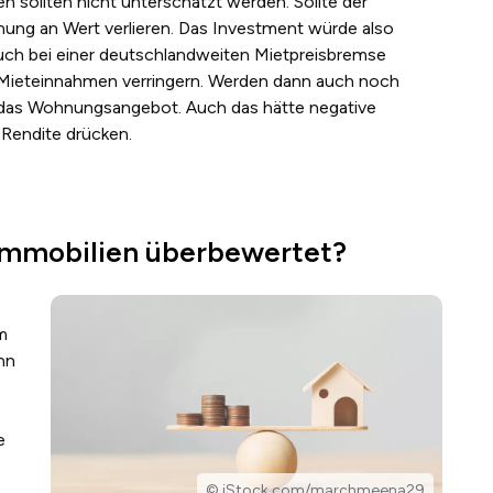
n sollten nicht unterschätzt werden. Sollte der
ng an Wert verlieren. Das Investment würde also
Auch bei einer deutschlandweiten Mietpreisbremse
e Mieteinnahmen verringern. Werden dann auch noch
 das Wohnungsangebot. Auch das hätte negative
 Rendite drücken.
Immobilien überbewertet?
m
nn
e
© iStock.com/marchmeena29