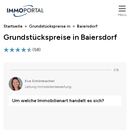
Menü
Breadcrumb
Startseite
Grundstückspreise in
Baiersdorf
Grundstückspreise in Baiersdorf
(
58
)