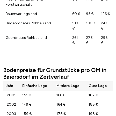
Forstwirtschaft
Bauerwarungsland
60 €
93 €
126 €
Ungeordnetes Rohbauland
139
191 €
243
€
€
Geordnetes Rohbauland
261
278
295
€
€
€
Bodenpreise für Grundstücke pro QM in
Baiersdorf im Zeitverlauf
Jahr
Einfache Lage
Mittlere Lage
Gute Lage
2001
151 €
166 €
187 €
2002
149 €
164 €
185 €
2003
159 €
175 €
198 €