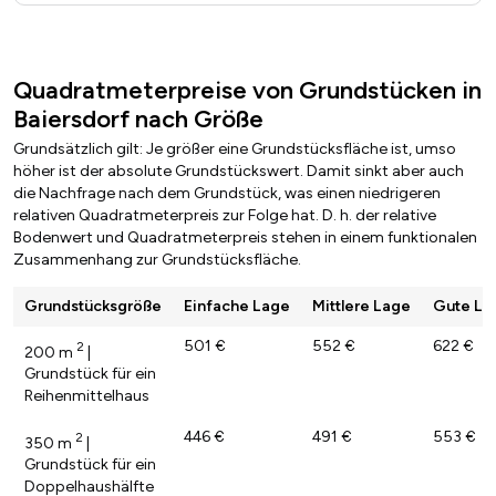
Quadratmeterpreise von Grundstücken in
Baiersdorf nach Größe
Grundsätzlich gilt: Je größer eine Grundstücksfläche ist, umso
höher ist der absolute Grundstückswert. Damit sinkt aber auch
die Nachfrage nach dem Grundstück, was einen niedrigeren
relativen Quadratmeterpreis zur Folge hat. D. h. der relative
Bodenwert und Quadratmeterpreis stehen in einem funktionalen
Zusammenhang zur Grundstücksfläche.
Grundstücksgröße
Einfache Lage
Mittlere Lage
Gute La
501 €
552 €
622 €
2
200 m
|
Grundstück für ein
Reihenmittelhaus
446 €
491 €
553 €
2
350 m
|
Grundstück für ein
Doppelhaushälfte