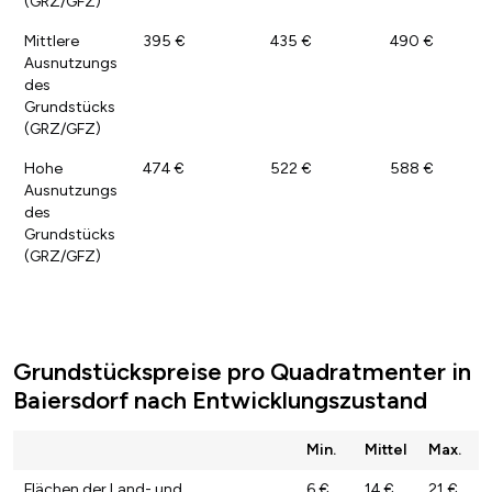
(GRZ/GFZ)
Mittlere
395 €
435 €
490 €
Ausnutzungs
des
Grundstücks
(GRZ/GFZ)
Hohe
474 €
522 €
588 €
Ausnutzungs
des
Grundstücks
(GRZ/GFZ)
Grundstückspreise pro Quadratmenter in
Baiersdorf nach Entwicklungszustand
Min.
Mittel
Max.
Flächen der Land- und
6 €
14 €
21 €