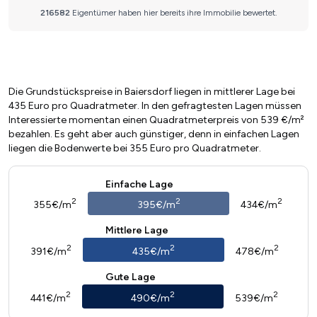
Die Grundstückspreise in Baiersdorf liegen in mittlerer Lage bei
435 Euro pro Quadratmeter. In den gefragtesten Lagen müssen
Interessierte momentan einen Quadratmeterpreis von 539 €/m²
bezahlen. Es geht aber auch günstiger, denn in einfachen Lagen
liegen die Bodenwerte bei 355 Euro pro Quadratmeter.
Einfache Lage
2
2
2
355€/m
395€/m
434€/m
Mittlere Lage
2
2
2
391€/m
435€/m
478€/m
Gute Lage
2
2
2
441€/m
490€/m
539€/m