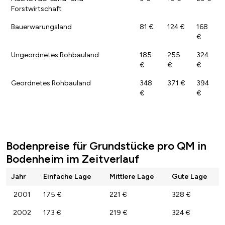
Forstwirtschaft
Bauerwarungsland
81 €
124 €
168
€
Ungeordnetes Rohbauland
185
255
324
€
€
€
Geordnetes Rohbauland
348
371 €
394
€
€
Bodenpreise für Grundstücke pro QM in
Bodenheim im Zeitverlauf
Jahr
Einfache Lage
Mittlere Lage
Gute Lage
2001
175 €
221 €
328 €
2002
173 €
219 €
324 €