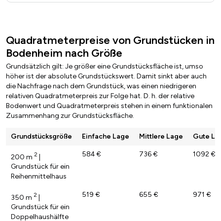
Quadratmeterpreise von Grundstücken in
Bodenheim nach Größe
Grundsätzlich gilt: Je größer eine Grundstücksfläche ist, umso
höher ist der absolute Grundstückswert. Damit sinkt aber auch
die Nachfrage nach dem Grundstück, was einen niedrigeren
relativen Quadratmeterpreis zur Folge hat. D. h. der relative
Bodenwert und Quadratmeterpreis stehen in einem funktionalen
Zusammenhang zur Grundstücksfläche.
Grundstücksgröße
Einfache Lage
Mittlere Lage
Gute La
584 €
736 €
1092 €
2
200 m
|
Grundstück für ein
Reihenmittelhaus
519 €
655 €
971 €
2
350 m
|
Grundstück für ein
Doppelhaushälfte