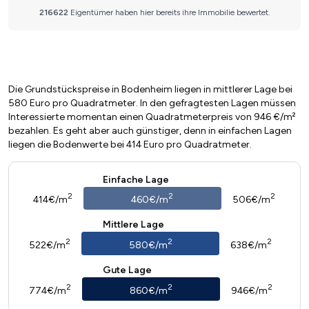
Die Grundstückspreise in Bodenheim liegen in mittlerer Lage bei
580 Euro pro Quadratmeter. In den gefragtesten Lagen müssen
Interessierte momentan einen Quadratmeterpreis von 946 €/m²
bezahlen. Es geht aber auch günstiger, denn in einfachen Lagen
liegen die Bodenwerte bei 414 Euro pro Quadratmeter.
Einfache Lage
2
2
2
414€/m
460€/m
506€/m
Mittlere Lage
2
2
2
522€/m
580€/m
638€/m
Gute Lage
2
2
2
774€/m
860€/m
946€/m