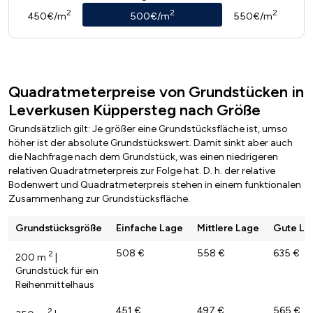
2
2
2
450€/m
500€/m
550€/m
Quadratmeterpreise von Grundstücken in
Leverkusen Küppersteg nach Größe
Grundsätzlich gilt: Je größer eine Grundstücksfläche ist, umso
höher ist der absolute Grundstückswert. Damit sinkt aber auch
die Nachfrage nach dem Grundstück, was einen niedrigeren
relativen Quadratmeterpreis zur Folge hat. D. h. der relative
Bodenwert und Quadratmeterpreis stehen in einem funktionalen
Zusammenhang zur Grundstücksfläche.
Grundstücksgröße
Einfache Lage
Mittlere Lage
Gute La
508 €
558 €
635 €
2
200 m
|
Grundstück für ein
Reihenmittelhaus
451 €
497 €
565 €
2