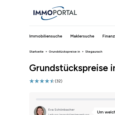
Immobiliensuche
Maklersuche
Finanz
Breadcrumb
Startseite
Grundstückspreise in
Stegaurach
Grundstückspreise i
(
32
)