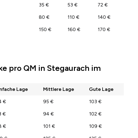
35 €
53 €
72 €
80 €
110 €
140 €
150 €
160 €
170 €
ke pro QM in Stegaurach im
infache Lage
Mittlere Lage
Gute Lage
4 €
95 €
103 €
3 €
94 €
102 €
8 €
101 €
109 €