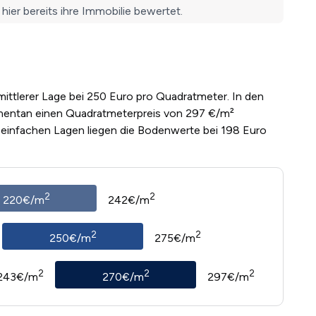
mittlerer Lage bei 250 Euro pro Quadratmeter. In den
mentan einen Quadratmeterpreis von 297 €/m²
n einfachen Lagen liegen die Bodenwerte bei 198 Euro
2
2
220€/m
242€/m
2
2
250€/m
275€/m
2
2
2
243€/m
270€/m
297€/m