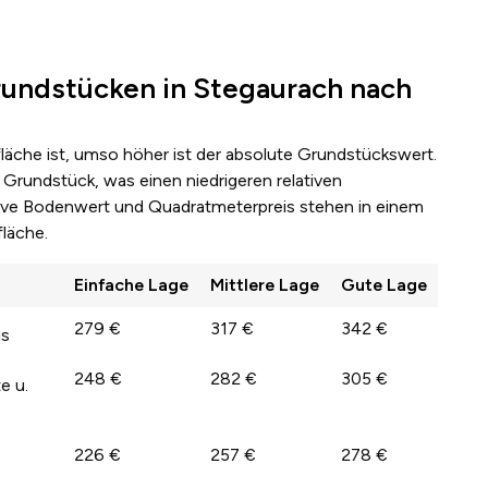
undstücken in Stegaurach nach
fläche ist, umso höher ist der absolute Grundstückswert.
Grundstück, was einen niedrigeren relativen
lative Bodenwert und Quadratmeterpreis stehen in einem
läche.
Einfache Lage
Mittlere Lage
Gute Lage
279 €
317 €
342 €
us
248 €
282 €
305 €
e u.
226 €
257 €
278 €