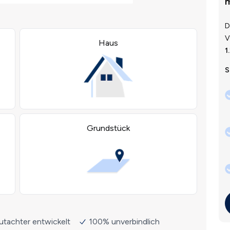
m
D
V
1
S