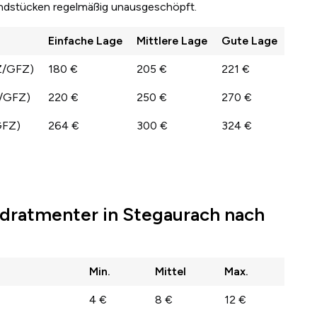
undstücken regelmäßig unausgeschöpft.
Einfache Lage
Mittlere Lage
Gute Lage
Z/GFZ)
180 €
205 €
221 €
Z/GFZ)
220 €
250 €
270 €
GFZ)
264 €
300 €
324 €
dratmenter in Stegaurach nach
Min.
Mittel
Max.
4 €
8 €
12 €