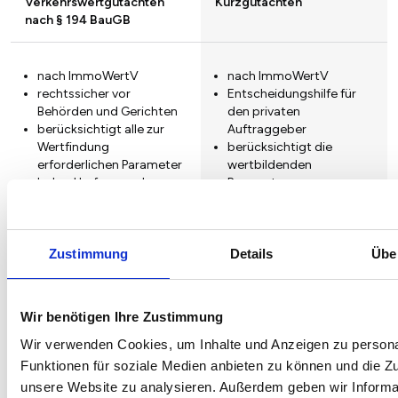
Verkehrswertgutachten
Kurzgutachten
nach § 194 BauGB
nach ImmoWertV
nach ImmoWertV
rechtssicher vor
Entscheidungshilfe für
Behörden und Gerichten
den privaten
berücksichtigt alle zur
Auftraggeber
Wertfindung
berücksichtigt die
erforderlichen Parameter
wertbildenden
hoher Umfang und
Parameter
Detaillierungsgrad
mittlerer Umfang und
Detaillierungsgrad
Zustimmung
Details
Übe
Gutachtenprüfung
Einkaufsberatung
Wir benötigen Ihre Zustimmung
prüfen und plausibilisieren
Begleitung zur
von vorliegenden
Wir verwenden Cookies, um Inhalte und Anzeigen zu persona
Immobilienbesichtigung
Verkehrswertgutachten
Begutachtung der
Funktionen für soziale Medien anbieten zu können und die Zug
hinsichtlich:
baulichen Substanz
unsere Website zu analysieren. Außerdem geben wir Informa