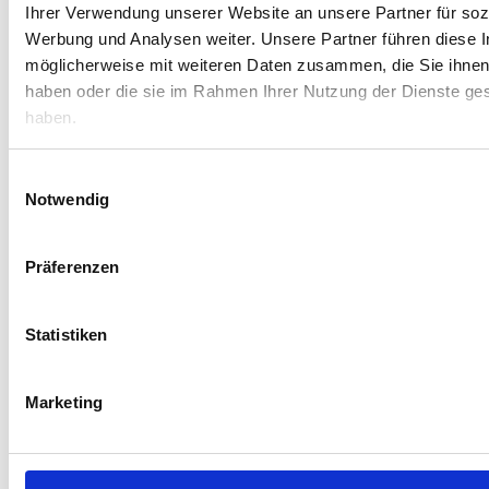
Eingangsparameter
unabhängiges
Ihrer Verwendung unserer Website an unsere Partner für soz
Modellkonformität
fachmännisches Urteil
Werbung und Analysen weiter. Unsere Partner führen diese 
Rechenfehler
ausführliche telefonische
möglicherweise mit weiteren Daten zusammen, die Sie ihnen 
Besprechung, auf
Wunsch schriftliche
haben oder die sie im Rahmen Ihrer Nutzung der Dienste g
Ausarbeitung
haben.
Einwilligungsauswahl
Notwendig
Anlässe für Immobilienbewertung in Fürth
Präferenzen
Kauf oder Verkauf
Erbschaft
Statistiken
Sie möchten eine Immobilie
Sie haben eine Immobilie in
in Fürth verkaufen oder
Fürth geerbt? Möchten Sie
kaufen? Dann benötigen Sie
oder die Miterben
Marketing
eine sichere
ausgezahlt werden? Dafür
Immobilienbewertung unter
müssen Sie wissen, wie viel
Berücksichtigung des
die Immobilie überhaupt
regionalen Marktes.
wert ist.