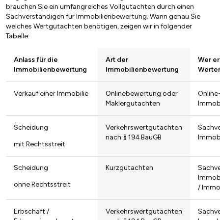
brauchen Sie ein umfangreiches Vollgutachten durch einen
Sachverständigen für Immobilienbewertung. Wann genau Sie
welches Wertgutachten benötigen, zeigen wir in folgender
Tabelle:
Anlass für die
Art der
Wer ers
Immobilienbewertung
Immobilienbewertung
Werter
Verkauf einer Immobilie
Onlinebewertung oder
Online
Maklergutachten
Immobi
Scheidung
Verkehrswertgutachten
Sachve
nach § 194 BauGB
Immob
mit Rechtsstreit
Scheidung
Kurzgutachten
Sachve
Immob
ohne Rechtsstreit
/ Immo
Erbschaft /
Verkehrswertgutachten
Sachve