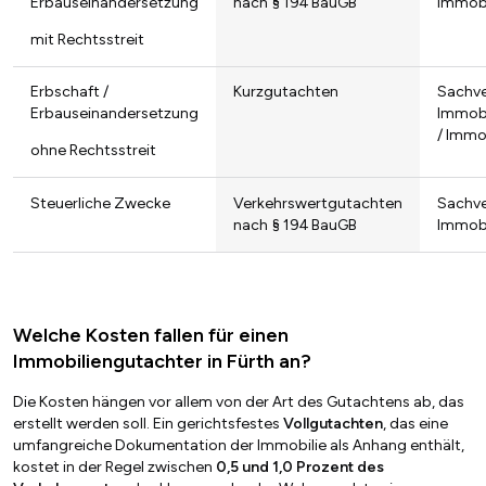
Erbauseinandersetzung
nach § 194 BauGB
Immob
mit Rechtsstreit
Erbschaft /
Kurzgutachten
Sachve
Erbauseinandersetzung
Immob
/ Immo
ohne Rechtsstreit
Steuerliche Zwecke
Verkehrswertgutachten
Sachve
nach § 194 BauGB
Immob
Welche Kosten fallen für einen
Immobiliengutachter in Fürth an?
Die Kosten hängen vor allem von der Art des Gutachtens ab, das
erstellt werden soll. Ein gerichtsfestes
Vollgutachten
, das eine
umfangreiche Dokumentation der Immobilie als Anhang enthält,
kostet in der Regel zwischen
0,5 und 1,0 Prozent des