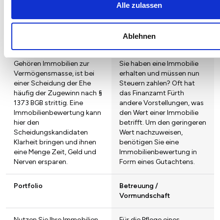
Alle zulassen
Schließlich geht es um viel
Geld.
Ablehnen
Scheidung
Finanzamt
Gehören Immobilien zur
Sie haben eine Immobilie
Vermögensmasse, ist bei
erhalten und müssen nun
einer Scheidung der Ehe
Steuern zahlen? Oft hat
häufig der Zugewinn nach §
das Finanzamt Fürth
1373 BGB strittig. Eine
andere Vorstellungen, was
Immobilienbewertung kann
den Wert einer Immobilie
hier den
betrifft. Um den geringeren
Scheidungskandidaten
Wert nachzuweisen,
Klarheit bringen und ihnen
benötigen Sie eine
eine Menge Zeit, Geld und
Immobilienbewertung in
Nerven ersparen.
Form eines Gutachtens.
Portfolio
Betreuung /
Vormundschaft
Nutzen Sie Ihre Immobilien
Für die Pflege eines