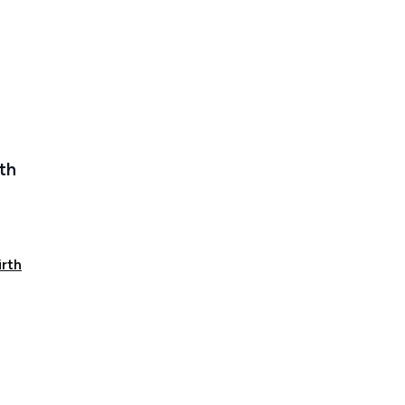
th
rth