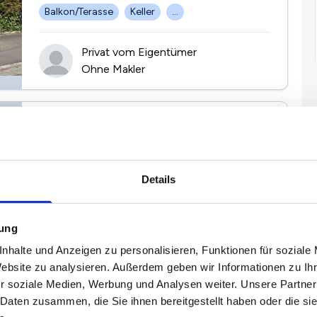
Balkon/Terasse
Keller
...
Privat vom Eigentümer
Ohne Makler
Mehrfamilienhaus Stadtgrenze
Nürnberg/Fürth
Innenstadt, 90762 Fürth
Details
2
2.100.000 €
478 m
15
Kaufpreis
Wohnfläche
Zi.
mung
Balkon/Terasse
Einbauküche
...
nhalte und Anzeigen zu personalisieren, Funktionen für soziale
Website zu analysieren. Außerdem geben wir Informationen zu I
r soziale Medien, Werbung und Analysen weiter. Unsere Partner
Privat von Peter Rascher
 Daten zusammen, die Sie ihnen bereitgestellt haben oder die s
Ohne Makler