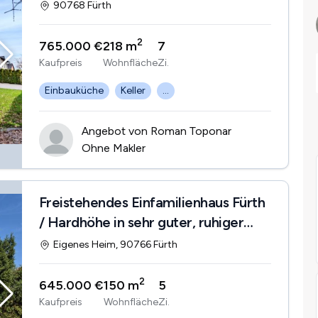
separater Einliegerwohnung
90768 Fürth
2
765.000 €
218 m
7
Kaufpreis
Wohnfläche
Zi.
Einbauküche
Keller
...
Angebot von Roman Toponar
Ohne Makler
Freistehendes Einfamilienhaus Fürth
/ Hardhöhe in sehr guter, ruhiger
Lage
Eigenes Heim, 90766 Fürth
2
645.000 €
150 m
5
Kaufpreis
Wohnfläche
Zi.