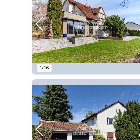
1
/
16