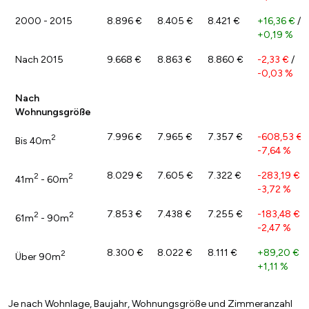
2000 - 2015
8.896 €
8.405 €
8.421 €
+16,36 €
/
+0,19 %
Nach 2015
9.668 €
8.863 €
8.860 €
-2,33 €
/
-0,03 %
Nach
Wohnungsgröße
7.996 €
7.965 €
7.357 €
-608,53 €
/
2
Bis 40m
-7,64 %
8.029 €
7.605 €
7.322 €
-283,19 €
/
2
2
41m
- 60m
-3,72 %
7.853 €
7.438 €
7.255 €
-183,48 €
/
2
2
61m
- 90m
-2,47 %
8.300 €
8.022 €
8.111 €
+89,20 €
/
2
Über 90m
+1,11 %
Je nach Wohnlage, Baujahr, Wohnungsgröße und Zimmeranzahl