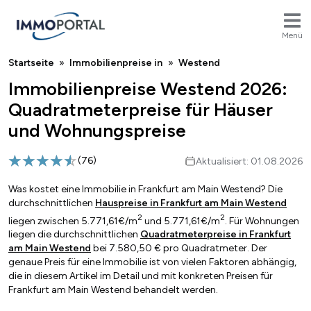
Menü
Breadcrumb
Startseite
Immobilienpreise in
Westend
Immobilienpreise Westend 2026:
Quadratmeterpreise für Häuser
und Wohnungspreise
(
76
)
Aktualisiert: 01.08.2026
Was kostet eine Immobilie in Frankfurt am Main Westend? Die
durchschnittlichen
Hauspreise in Frankfurt am Main Westend
2
2
liegen zwischen 5.771,61€/m
und 5.771,61€/m
. Für Wohnungen
liegen die durchschnittlichen
Quadratmeterpreise in Frankfurt
am Main Westend
bei 7.580,50 € pro Quadratmeter. Der
genaue Preis für eine Immobilie ist von vielen Faktoren abhängig,
die in diesem Artikel im Detail und mit konkreten Preisen für
Frankfurt am Main Westend behandelt werden.