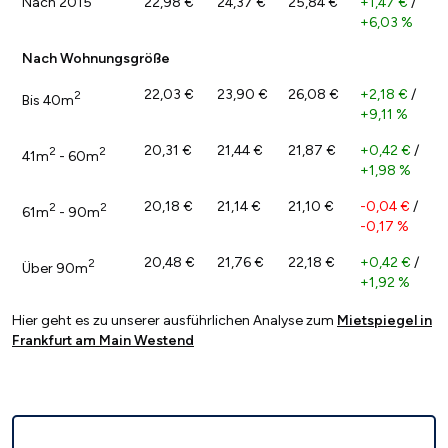
Nach 2015
22,98 €
24,37 €
25,84 €
+1,47 €
/
+6,03 %
Nach Wohnungsgröße
22,03 €
23,90 €
26,08 €
+2,18 €
/
2
Bis 40m
+9,11 %
20,31 €
21,44 €
21,87 €
+0,42 €
/
2
2
41m
- 60m
+1,98 %
20,18 €
21,14 €
21,10 €
-0,04 €
/
2
2
61m
- 90m
-0,17 %
20,48 €
21,76 €
22,18 €
+0,42 €
/
2
Über 90m
+1,92 %
Hier geht es zu unserer ausführlichen Analyse zum
Mietspiegel in
Frankfurt am Main Westend