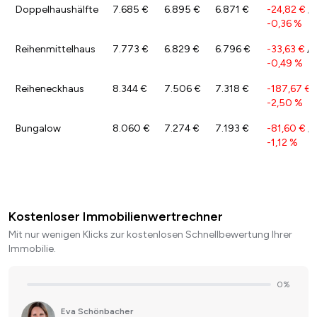
Doppelhaushälfte
7.685 €
6.895 €
6.871 €
-24,82 €
/
-0,36 %
Reihenmittelhaus
7.773 €
6.829 €
6.796 €
-33,63 €
/
-0,49 %
Reiheneckhaus
8.344 €
7.506 €
7.318 €
-187,67 €
/
-2,50 %
Bungalow
8.060 €
7.274 €
7.193 €
-81,60 €
/
-1,12 %
Kostenloser Immobilienwertrechner
Mit nur wenigen Klicks zur kostenlosen Schnellbewertung Ihrer
Immobilie.