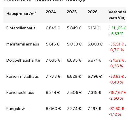
2024
2025
2026
Veränder
2
Hauspreise /m
zum Vorja
Einfamilienhaus
6.849 €
5.849 €
6.161 €
+311,65 €
/
+5,33 %
Mehrfamilienhaus
5.615 €
5.038 €
5.003 €
-35,51 €
/
-0,70 %
Doppelhaushälfte
7.685 €
6.895 €
6.871 €
-24,82 €
/
-0,36 %
Reihenmittelhaus
7.773 €
6.829 €
6.796 €
-33,63 €
/
-0,49 %
Reiheneckhaus
8.344 €
7.506 €
7.318 €
-187,67 €
/
-2,50 %
Bungalow
8.060 €
7.274 €
7.193 €
-81,60 €
/
-1,12 %