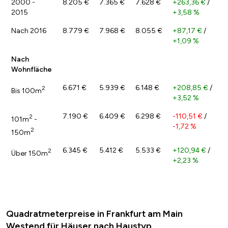
2000 -
8.205 €
7.365 €
7.628 €
+263,36 €
/
2015
+3,58 %
Nach 2016
8.779 €
7.968 €
8.055 €
+87,17 €
/
+1,09 %
Nach
Wohnfläche
6.671 €
5.939 €
6.148 €
+208,85 €
/
2
Bis 100m
+3,52 %
7.190 €
6.409 €
6.298 €
-110,51 €
/
2
101m
-
-1,72 %
2
150m
6.345 €
5.412 €
5.533 €
+120,94 €
/
2
Über 150m
+2,23 %
Quadratmeterpreise in Frankfurt am Main
Westend für Häuser nach Haustyp