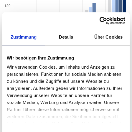
Zustimmung
Details
Über Cookies
Wir benötigen Ihre Zustimmung
Wir verwenden Cookies, um Inhalte und Anzeigen zu
personalisieren, Funktionen für soziale Medien anbieten
zu können und die Zugriffe auf unsere Website zu
analysieren. Außerdem geben wir Informationen zu Ihrer
Verwendung unserer Website an unsere Partner für
soziale Medien, Werbung und Analysen weiter. Unsere
Quadratmeterpreise in Frankfurt am Main
Partner führen diese Informationen möglicherweise mit
Westend für Wohnungen nach Wohnungstyp
weiteren Daten zusammen, die Sie ihnen bereitgestellt
haben oder die sie im Rahmen Ihrer Nutzung der Dienste
2024
2025
2026
Verän
2
Wohnungspreise /m
gesammelt haben.