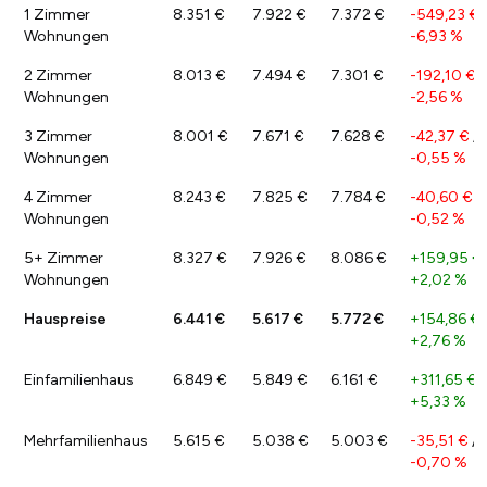
1 Zimmer
8.351 €
7.922 €
7.372 €
-549,23 €
Wohnungen
-6,93 %
2 Zimmer
8.013 €
7.494 €
7.301 €
-192,10 €
/
Wohnungen
-2,56 %
3 Zimmer
8.001 €
7.671 €
7.628 €
-42,37 €
/
Wohnungen
-0,55 %
4 Zimmer
8.243 €
7.825 €
7.784 €
-40,60 €
/
Wohnungen
-0,52 %
5+ Zimmer
8.327 €
7.926 €
8.086 €
+159,95 €
Wohnungen
+2,02 %
Hauspreise
6.441 €
5.617 €
5.772 €
+154,86 €
+2,76 %
Einfamilienhaus
6.849 €
5.849 €
6.161 €
+311,65 €
/
+5,33 %
Mehrfamilienhaus
5.615 €
5.038 €
5.003 €
-35,51 €
/
-0,70 %