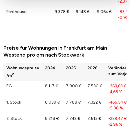
-2,37 
Penthouse
9.378 €
9.148 €
9.064 €
-83,9
-0,92
Preise für Wohnungen in Frankfurt am Main
Westend pro qm nach Stockwerk
Wohnungspreise
2024
2025
2026
Veränderu
zum Vorjah
2
/m
EG
8.117 €
7.900 €
7.530 €
-369,63 €
/
-4,68 %
1. Stock
8.039 €
7.788 €
7.322 €
-465,54 €
/
-5,98 %
2. Stock
8.218 €
7.742 €
7.513 €
-229,47 €
/
-2,96 %