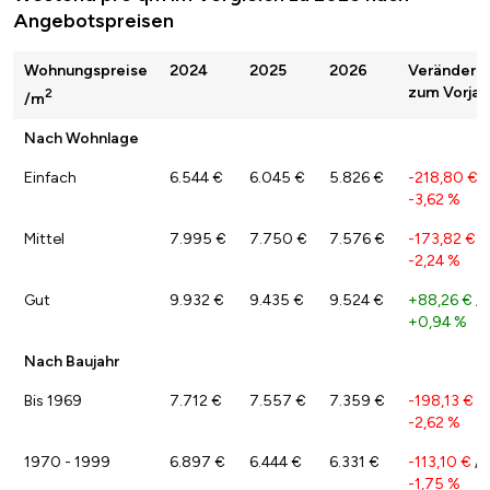
Angebotspreisen
Wohnungspreise
2024
2025
2026
Veränderu
zum Vorjah
2
/m
Nach Wohnlage
Einfach
6.544 €
6.045 €
5.826 €
-218,80 €
/
-3,62 %
Mittel
7.995 €
7.750 €
7.576 €
-173,82 €
/
-2,24 %
Gut
9.932 €
9.435 €
9.524 €
+88,26 €
/
+0,94 %
Nach Baujahr
Bis 1969
7.712 €
7.557 €
7.359 €
-198,13 €
/
-2,62 %
1970 - 1999
6.897 €
6.444 €
6.331 €
-113,10 €
/
-1,75 %