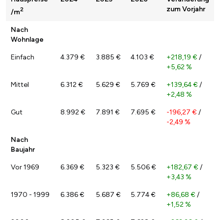
zum Vorjahr
2
/m
Nach
Wohnlage
Einfach
4.379 €
3.885 €
4.103 €
+218,19 €
/
+5,62 %
Mittel
6.312 €
5.629 €
5.769 €
+139,64 €
/
+2,48 %
Gut
8.992 €
7.891 €
7.695 €
-196,27 €
/
-2,49 %
Nach
Baujahr
Vor 1969
6.369 €
5.323 €
5.506 €
+182,67 €
/
+3,43 %
1970 - 1999
6.386 €
5.687 €
5.774 €
+86,68 €
/
+1,52 %