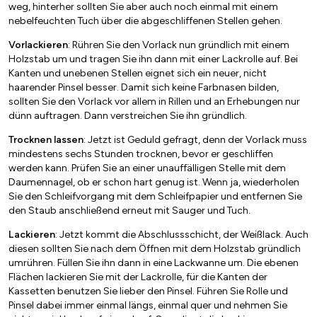
weg, hinterher sollten Sie aber auch noch einmal mit einem
nebelfeuchten Tuch über die abgeschliffenen Stellen gehen.
Vorlackieren
: Rühren Sie den Vorlack nun gründlich mit einem
Holzstab um und tragen Sie ihn dann mit einer Lackrolle auf. Bei
Kanten und unebenen Stellen eignet sich ein neuer, nicht
haarender Pinsel besser. Damit sich keine Farbnasen bilden,
sollten Sie den Vorlack vor allem in Rillen und an Erhebungen nur
dünn auftragen. Dann verstreichen Sie ihn gründlich.
Trocknen lassen
: Jetzt ist Geduld gefragt, denn der Vorlack muss
mindestens sechs Stunden trocknen, bevor er geschliffen
werden kann. Prüfen Sie an einer unauffälligen Stelle mit dem
Daumennagel, ob er schon hart genug ist. Wenn ja, wiederholen
Sie den Schleifvorgang mit dem Schleifpapier und entfernen Sie
den Staub anschließend erneut mit Sauger und Tuch.
Lackieren
: Jetzt kommt die Abschlussschicht, der Weißlack. Auch
diesen sollten Sie nach dem Öffnen mit dem Holzstab gründlich
umrühren. Füllen Sie ihn dann in eine Lackwanne um. Die ebenen
Flächen lackieren Sie mit der Lackrolle, für die Kanten der
Kassetten benutzen Sie lieber den Pinsel. Führen Sie Rolle und
Pinsel dabei immer einmal längs, einmal quer und nehmen Sie