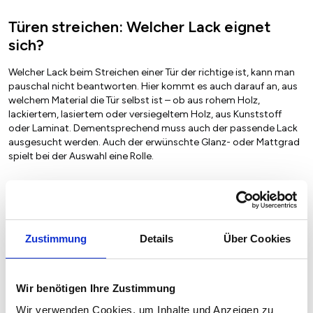
Türen streichen: Welcher Lack eignet
sich?
Welcher Lack beim Streichen einer Tür der richtige ist, kann man
pauschal nicht beantworten. Hier kommt es auch darauf an, aus
welchem Material die Tür selbst ist – ob aus rohem Holz,
lackiertem, lasiertem oder versiegeltem Holz, aus Kunststoff
oder Laminat. Dementsprechend muss auch der passende Lack
ausgesucht werden. Auch der erwünschte Glanz- oder Mattgrad
spielt bei der Auswahl eine Rolle.
Wenn sich die Tür allerdings im Innenbereich befindet, sollte man
auf Wasser basierende Lacke immer lösemittelhaltigen
Zustimmung
Details
Über Cookies
Produkten vorziehen. Außerdem sollte der Lack blockfest sein,
das heißt, dass der Lack auch nach dem Trocknen nicht klebt.
Diese Eigenschaft muss auch bei höheren Raumtemperaturen im
Sommer gewährleistet bleiben.
Wir benötigen Ihre Zustimmung
Wir verwenden Cookies, um Inhalte und Anzeigen zu