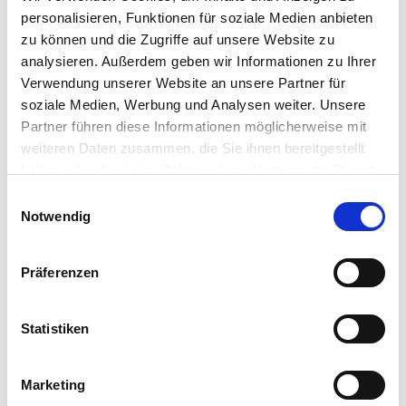
personalisieren, Funktionen für soziale Medien anbieten
zu können und die Zugriffe auf unsere Website zu
analysieren. Außerdem geben wir Informationen zu Ihrer
Verwendung unserer Website an unsere Partner für
soziale Medien, Werbung und Analysen weiter. Unsere
Partner führen diese Informationen möglicherweise mit
weiteren Daten zusammen, die Sie ihnen bereitgestellt
haben oder die sie im Rahmen Ihrer Nutzung der Dienste
gesammelt haben.
Einwilligungsauswahl
© istock/photovs
Notwendig
Präferenzen
Wasserlösliche Lacke sind dabei deutlich umweltverträglicher als
lösemittelhaltige Lacke. Lacke auf Wasserbasis gibt es dabei für
Statistiken
innen wie außen. Man erhält Varianten mit verschiedenen
Bindemitteln wie Alkydharz und Acrylatharz.
Marketing
Acryllacke ermöglichen vor allem ein streifenfreies Streichen,
wenn der Lack schnell und nass in nass aufgetragen wird. Bei