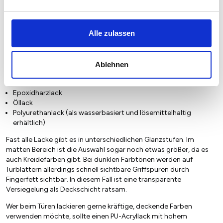
Acryllacken sollte man die mit einem hohen Wasseranteil und
weniger Lösungsmitteln verwenden.
Alle zulassen
Diese Lackarten sind auch für Türen geeignet, enthalten aber
Lösemittel:
Kunstharzlack
Ablehnen
Nitrozelluloselack
Alkydharzlack
Epoxidharzlack
Öllack
Polyurethanlack (als wasserbasiert und lösemittelhaltig
erhältlich)
Fast alle Lacke gibt es in unterschiedlichen Glanzstufen. Im
matten Bereich ist die Auswahl sogar noch etwas größer, da es
auch Kreidefarben gibt. Bei dunklen Farbtönen werden auf
Türblättern allerdings schnell sichtbare Griffspuren durch
Fingerfett sichtbar. In diesem Fall ist eine transparente
Versiegelung als Deckschicht ratsam.
Wer beim Türen lackieren gerne kräftige, deckende Farben
verwenden möchte, sollte einen PU-Acryllack mit hohem