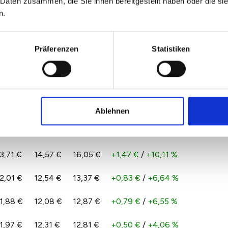
 Daten zusammen, die Sie ihnen bereitgestellt haben oder die s
4,23 €
14,69 €
15,97 €
+1,28 €
/
+8,73 %
n.
Präferenzen
Statistiken
1,82 €
12,33 €
12,79 €
+0,46 €
/
+3,71 %
1,38 €
11,74 €
12,35 €
+0,61 €
/
+5,19 %
2,84 €
13,54 €
14,42 €
+0,87 €
/
+6,45 %
Ablehnen
3,95 €
14,55 €
15,19 €
+0,64 €
/
+4,42 %
3,71 €
14,57 €
16,05 €
+1,47 €
/
+10,11 %
2,01 €
12,54 €
13,37 €
+0,83 €
/
+6,64 %
1,88 €
12,08 €
12,87 €
+0,79 €
/
+6,55 %
1,97 €
12,31 €
12,81 €
+0,50 €
/
+4,06 %