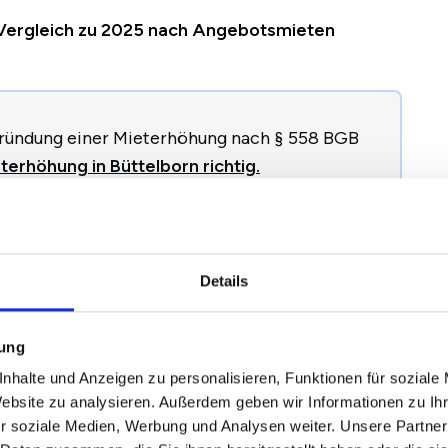
m Vergleich zu 2025 nach Angebotsmieten
egründung einer Mieterhöhung nach § 558 BGB
erhöhung in Büttelborn richtig.
2024
2025
2026
Veränderung zum
Details
Vorjahr
mung
nhalte und Anzeigen zu personalisieren, Funktionen für soziale
0,02 €
10,16 €
10,76 €
+0,60 €
/
+5,89 %
Website zu analysieren. Außerdem geben wir Informationen zu I
r soziale Medien, Werbung und Analysen weiter. Unsere Partner
1,94 €
12,27 €
12,99 €
+0,72 €
/
+5,86 %