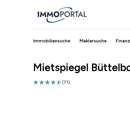
Immobiliensuche
Maklersuche
Finanz
Mietspiegel Büttelb
Breadcrumb
(
71
)