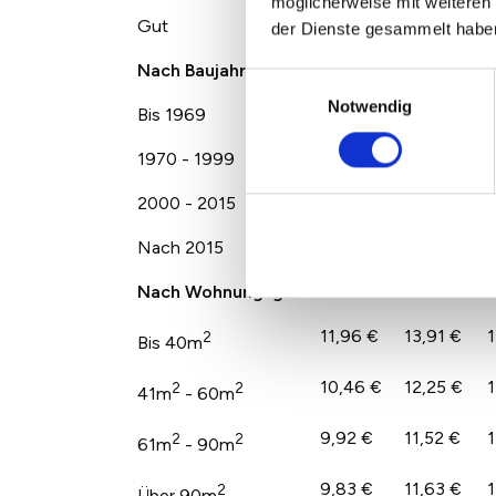
möglicherweise mit weiteren
Gut
12,52 €
14,42 €
1
der Dienste gesammelt habe
Nach Baujahr
Einwilligungsauswahl
Notwendig
Bis 1969
9,65 €
11,13 €
1
1970 - 1999
9,68 €
11,46 €
1
2000 - 2015
11,14 €
13,03 €
1
Nach 2015
12,21 €
13,71 €
1
Nach Wohnungsgröße
11,96 €
13,91 €
1
2
Bis 40m
10,46 €
12,25 €
1
2
2
41m
- 60m
9,92 €
11,52 €
1
2
2
61m
- 90m
9,83 €
11,63 €
1
2
Über 90m