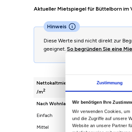
Aktueller Mietspiegel für Büttelborn i
Hinweis
Diese Werte sind nicht direkt zur B
geeignet.
So begründen Sie eine Miet
Nettokaltmiete
2022
2023
Zustimmung
2
/m
Wir benötigen Ihre Zustim
Nach Wohnlage
Wir verwenden Cookies, um I
Einfach
8,30 €
9,58 €
1
und die Zugriffe auf unsere 
Website an unsere Partner fü
Mittel
10,19 €
11,64 €
1