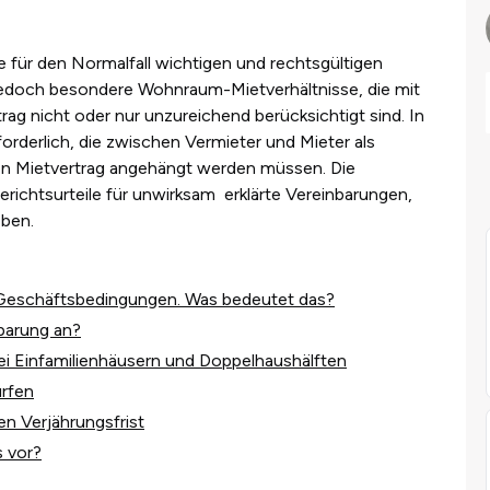
le für den Normalfall wichtigen und
rechtsgültigen
t jedoch besondere Wohnraum-Mietverhältnisse, die mit
ag nicht oder nur unzureichend berücksichtigt sind. In
forderlich, die zwischen Vermieter und Mieter als
en Mietvertrag angehängt werden
müssen.
Die
richtsurteile für unwirksam erklärte Vereinbarungen,
geben.
 Geschäftsbedingungen. Was bedeutet das?
nbarung an?
ei Einfamilienhäusern und Doppelhaushälften
ürfen
en Verjährungsfrist
s vor?