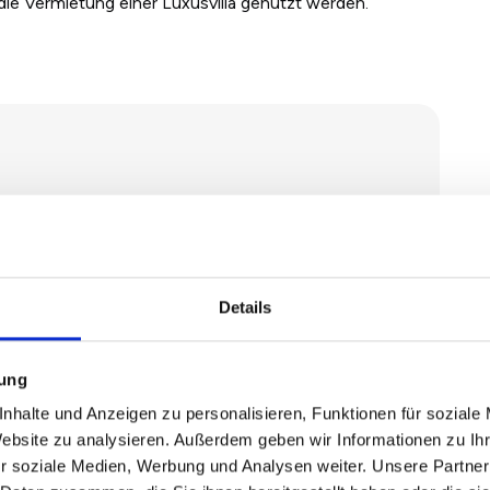
ie Vermietung einer Luxusvilla genutzt werden.
€ mehr Miete einnehmen?
nen Vermieter, die über RentUpp die Miete anpassen,
Details
mung
öhung für Sie
nhalte und Anzeigen zu personalisieren, Funktionen für soziale
sschreiben mit allen nötigen Belegen
Website zu analysieren. Außerdem geben wir Informationen zu I
onst kostenfrei
r soziale Medien, Werbung und Analysen weiter. Unsere Partner