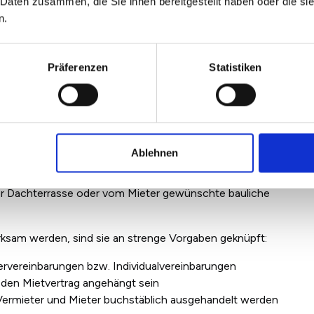
 Daten zusammen, die Sie ihnen bereitgestellt haben oder die s
n.
Präferenzen
Statistiken
Individualvereinbarung an?
Ablehnen
 aufgelisteten Mietbedingungen sind oft
h aus den Besonderheiten des Mietobjekts ergeben, wie
er Dachterrasse oder vom Mieter gewünschte bauliche
rksam werden, sind sie an strenge Vorgaben geknüpft:
ervereinbarungen bzw. Individualvereinbarungen
 den Mietvertrag angehä
ngt
sein
Vermieter und Mieter buchstäblich ausgehandelt werden