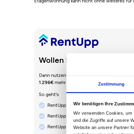
Etagenwohnung kann nicht ohne weiteres für d
Wollen Sie jährlich 1.296
Dann nutzen Sie RentUpp! Im Schnitt verdie
1.296€
mehr pro Jahr.
Zustimmung
So geht's
Wir benötigen Ihre Zustim
RentUpp berechnet die optimale Mieterh
Wir verwenden Cookies, um I
RentUpp erstellt Ihnen das Mieterhöhung
und die Zugriffe auf unsere 
RentUpp Erfolgsgarantie - Miete hoch, s
Website an unsere Partner fü