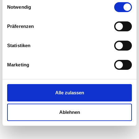
Einwilligungsauswahl
Notwendig
Präferenzen
Statistiken
Marketing
Was sollten Vermieter bei der ordentlichen
Alle zulassen
Kündigung des Mietverhältnisses beachten?
Die ordentliche Kündigung durch den Vermieter
Ablehnen
unterscheidet sich grundlegend von der außerordentlichen
bzw. fristlosen Kündigung. Dennoch muss der...