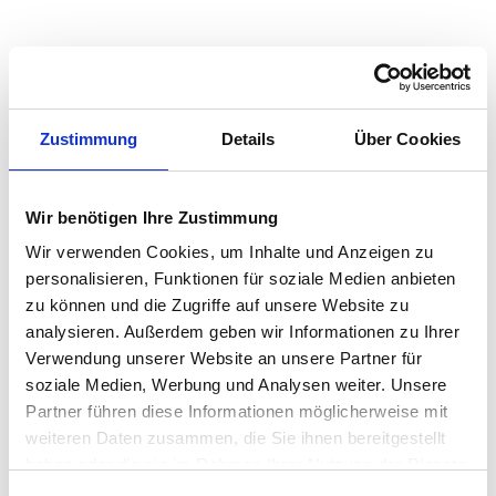
Zustimmung
Details
Über Cookies
Wir benötigen Ihre Zustimmung
Wir verwenden Cookies, um Inhalte und Anzeigen zu
personalisieren, Funktionen für soziale Medien anbieten
zu können und die Zugriffe auf unsere Website zu
analysieren. Außerdem geben wir Informationen zu Ihrer
Wann ist eine fristlose Wohnungskündigung durch
Verwendung unserer Website an unsere Partner für
den Vermieter möglich?
soziale Medien, Werbung und Analysen weiter. Unsere
Das Grundrecht auf Wohnen ist in Deutschland durch den
Partner führen diese Informationen möglicherweise mit
Gesetzgeber in besonderem Maße geschützt. Deshalb
weiteren Daten zusammen, die Sie ihnen bereitgestellt
bedarf es aus Sicht des Vermieters "wichtiger...
haben oder die sie im Rahmen Ihrer Nutzung der Dienste
gesammelt haben.