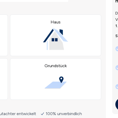
m
D
V
1
S