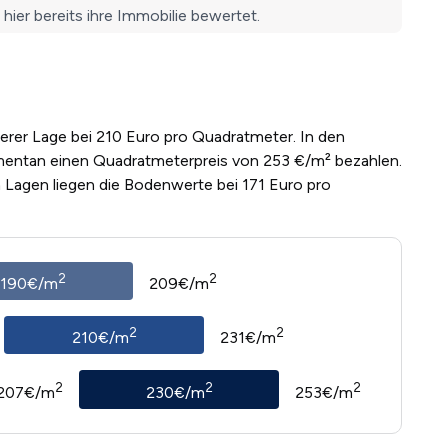
lerer Lage bei 210 Euro pro Quadratmeter. In den
entan einen Quadratmeterpreis von 253 €/m² bezahlen.
n Lagen liegen die Bodenwerte bei 171 Euro pro
2
2
190€/m
209€/m
2
2
210€/m
231€/m
2
2
2
207€/m
230€/m
253€/m