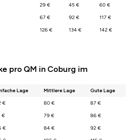
29 €
45 €
60 €
67 €
92 €
117 €
126 €
134 €
142 €
ke pro QM in Coburg im
infache Lage
Mittlere Lage
Gute Lage
2 €
80 €
87 €
1 €
79 €
86 €
6 €
84 €
92 €