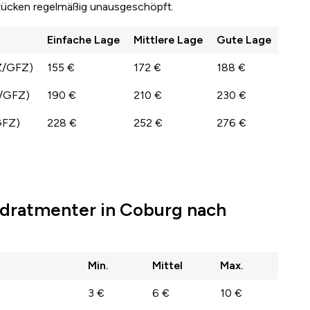
stücken regelmäßig unausgeschöpft.
Einfache Lage
Mittlere Lage
Gute Lage
Z/GFZ)
155 €
172 €
188 €
Z/GFZ)
190 €
210 €
230 €
GFZ)
228 €
252 €
276 €
dratmenter in Coburg nach
Min.
Mittel
Max.
3 €
6 €
10 €