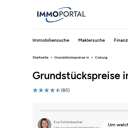
Immobiliensuche
Maklersuche
Finanz
Breadcrumb
Startseite
Grundstückspreise in
Coburg
Grundstückspreise i
(
85
)