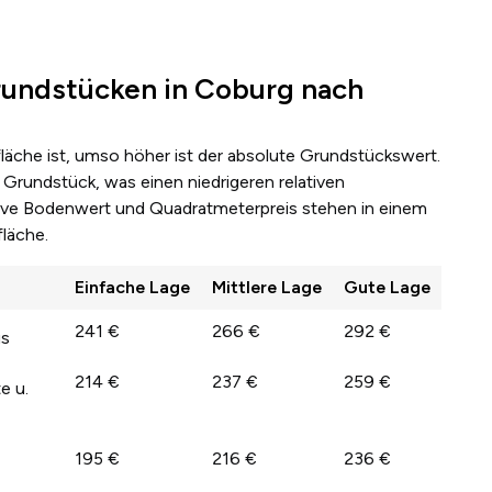
undstücken in Coburg nach
fläche ist, umso höher ist der absolute Grundstückswert.
Grundstück, was einen niedrigeren relativen
lative Bodenwert und Quadratmeterpreis stehen in einem
läche.
Einfache Lage
Mittlere Lage
Gute Lage
241 €
266 €
292 €
us
214 €
237 €
259 €
e u.
195 €
216 €
236 €