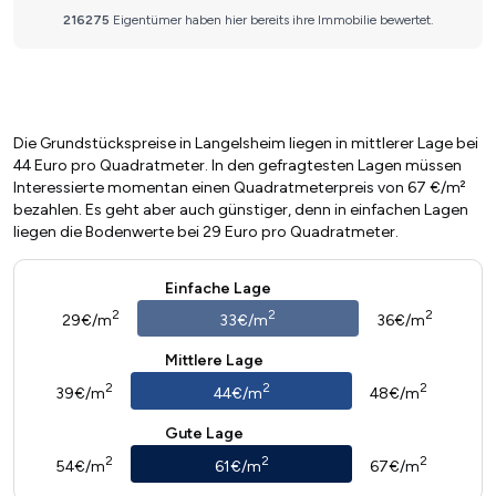
Die Grundstückspreise in Langelsheim liegen in mittlerer Lage bei
44 Euro pro Quadratmeter. In den gefragtesten Lagen müssen
Interessierte momentan einen Quadratmeterpreis von 67 €/m²
bezahlen. Es geht aber auch günstiger, denn in einfachen Lagen
liegen die Bodenwerte bei 29 Euro pro Quadratmeter.
Einfache Lage
2
2
2
29€/m
33€/m
36€/m
Mittlere Lage
2
2
2
39€/m
44€/m
48€/m
Gute Lage
2
2
2
54€/m
61€/m
67€/m