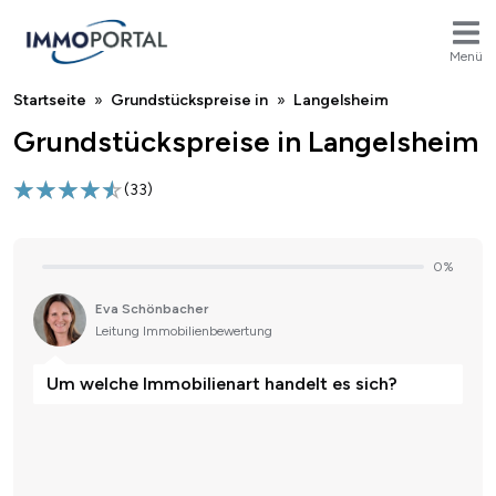
Menü
Breadcrumb
Startseite
Grundstückspreise in
Langelsheim
Grundstückspreise in Langelsheim
(
33
)