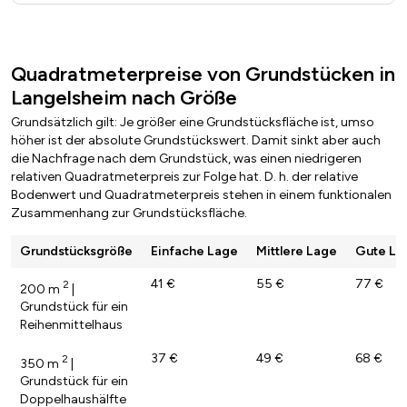
Quadratmeterpreise von Grundstücken in
Langelsheim nach Größe
Grundsätzlich gilt: Je größer eine Grundstücksfläche ist, umso
höher ist der absolute Grundstückswert. Damit sinkt aber auch
die Nachfrage nach dem Grundstück, was einen niedrigeren
relativen Quadratmeterpreis zur Folge hat. D. h. der relative
Bodenwert und Quadratmeterpreis stehen in einem funktionalen
Zusammenhang zur Grundstücksfläche.
Grundstücksgröße
Einfache Lage
Mittlere Lage
Gute La
41 €
55 €
77 €
2
200 m
|
Grundstück für ein
Reihenmittelhaus
37 €
49 €
68 €
2
350 m
|
Grundstück für ein
Doppelhaushälfte