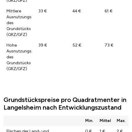
(GRZ/GFZ)
Mittlere
33 €
44 €
61 €
Ausnutzungs
des
Grundstücks
(GRZ/GFZ)
Hohe
39 €
52 €
73 €
Ausnutzungs
des
Grundstücks
(GRZ/GFZ)
Grundstückspreise pro Quadratmenter in
Langelsheim nach Entwicklungszustand
Min.
Mittel
Max.
Flächen der Land- und
0 €
1 €
2 €