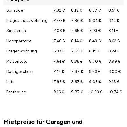
Sonstige
7,32 €
8,12 €
8,37 €
8,51 €
Erdgeschosswohnung
7,40 €
7,96 €
8,04 €
8,14 €
Souterrain
7,03 €
7,65 €
7,93 €
8,11 €
Hochparterre
7,46 €
8,14 €
8,49 €
8,62 €
Etagenwohnung
6,93 €
7,55 €
8,19 €
8,24 €
Maisonette
7,64 €
8,36 €
8,70 €
8,99 €
Dachgeschoss
7,12 €
7,87 €
8,23 €
8,00 €
Loft
7,93 €
8,67 €
9,03 €
9,15 €
Penthouse
9,16 €
9,87 €
10,33 €
10,74 €
Mietpreise für Garagen und