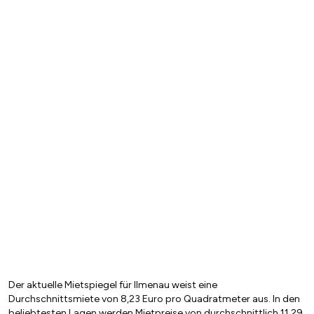
Der aktuelle Mietspiegel für Ilmenau weist eine
Durchschnittsmiete von 8,23 Euro pro Quadratmeter aus. In den
beliebtesten Lagen werden Mietpreise von durchschnittlich 11,29