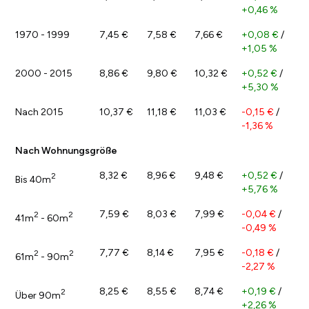
+0,46 %
1970 - 1999
7,45 €
7,58 €
7,66 €
+0,08 €
/
+1,05 %
2000 - 2015
8,86 €
9,80 €
10,32 €
+0,52 €
/
+5,30 %
Nach 2015
10,37 €
11,18 €
11,03 €
-0,15 €
/
-1,36 %
Nach Wohnungsgröße
8,32 €
8,96 €
9,48 €
+0,52 €
/
2
Bis 40m
+5,76 %
7,59 €
8,03 €
7,99 €
-0,04 €
/
2
2
41m
- 60m
-0,49 %
7,77 €
8,14 €
7,95 €
-0,18 €
/
2
2
61m
- 90m
-2,27 %
8,25 €
8,55 €
8,74 €
+0,19 €
/
2
Über 90m
+2,26 %