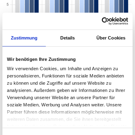
Zustimmung
Details
Über Cookies
Wir benötigen Ihre Zustimmung
Wir verwenden Cookies, um Inhalte und Anzeigen zu
personalisieren, Funktionen für soziale Medien anbieten
Mietspiegel nach Baujahr pro qm 2026 in
zu können und die Zugriffe auf unsere Website zu
analysieren. Außerdem geben wir Informationen zu Ihrer
Ilmenau
Verwendung unserer Website an unsere Partner für
Der Mietpreis einer Wohnung in Ilmenau hängt von einer Vielzahl
soziale Medien, Werbung und Analysen weiter. Unsere
von Faktoren ab, und eines der entscheidenden Kriterien ist das
Partner führen diese Informationen möglicherweise mit
Baujahr der Immobilie. Das Alter eines Gebäudes kann einen
weiteren Daten zusammen, die Sie ihnen bereitgestellt
erheblichen Einfluss auf den Mietpreis haben, da es wichtige
haben oder die sie im Rahmen Ihrer Nutzung der Dienste
Informationen über den Zustand, die Ausstattung und die
gesammelt haben.
energetische Effizienz der Wohnung liefert. Von historischen