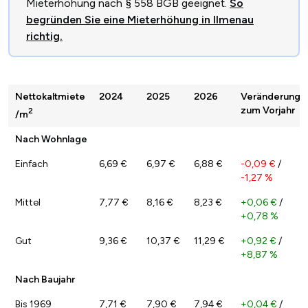
Mieterhöhung nach § 558 BGB geeignet.
So
begründen Sie eine Mieterhöhung in Ilmenau
richtig.
Nettokaltmiete
2024
2025
2026
Veränderung
zum Vorjahr
2
/m
Nach Wohnlage
Einfach
6,69 €
6,97 €
6,88 €
-0,09 €
/
-1,27 %
Mittel
7,77 €
8,16 €
8,23 €
+0,06 €
/
+0,78 %
Gut
9,36 €
10,37 €
11,29 €
+0,92 €
/
+8,87 %
Nach Baujahr
Bis 1969
7,71 €
7,90 €
7,94 €
+0,04 €
/