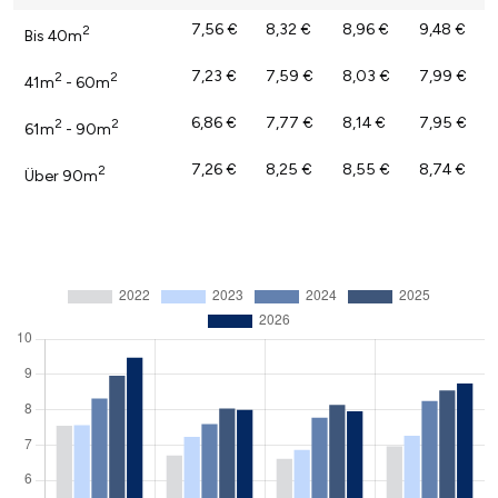
7,56 €
8,32 €
8,96 €
9,48 €
2
Bis 40m
7,23 €
7,59 €
8,03 €
7,99 €
2
2
41m
- 60m
6,86 €
7,77 €
8,14 €
7,95 €
2
2
61m
- 90m
7,26 €
8,25 €
8,55 €
8,74 €
2
Über 90m