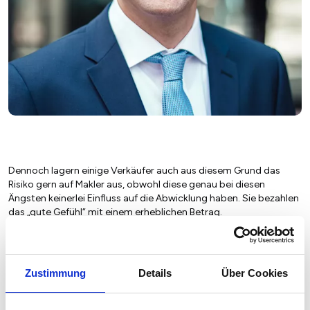
Dennoch lagern einige Verkäufer auch aus diesem Grund das
Risiko gern auf Makler aus, obwohl diese genau bei diesen
Ängsten keinerlei Einfluss auf die Abwicklung haben. Sie bezahlen
das „gute Gefühl“ mit einem erheblichen Betrag.
Agiere wie ein Makler, nur ohne die Kosten
Bei den erforderlichen Arbeiten sind Sie nicht auf sich gestellt. Es
Zustimmung
Details
Über Cookies
gibt bei spezialisierten Anbietern
Premium-Angebote für den
Immobilienverkauf
. Darüber können Sie viele Aufgaben zu
attraktiven Paketpreisen auslagern. Zum Beispiel erhalten Sie auf