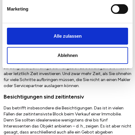
zahlen wäre. Sie holen sich dabei das Beste aus zwei Welten: Sie
Marketing
agieren wie ein Makler, nur ohne die hohen Kosten.
Es gibt auch Nachteile – oder: Wann lohnt
Alle zulassen
sich ein Makler?
Ablehnen
Bei allen Vorteilen gibt es auch Nachteile für Eigenvermarkter. Der
offensichtlichste: Sie können zwar auf erfahrene Dienstleister
zurückgreifen, um einige der Aufgaben zu bewältigen. Sie müssen
aber letztlich Zeit investieren. Und zwar mehr Zeit, als Sie ohnehin
für viele Schritte aufbringen müssen, die Sie nicht an einen Makler
oder Servicepartner auslagern können.
Besichtigungen sind zeitintensiv
Das betrifft insbesondere die Besichtigungen. Das ist in vielen
Fällen der zeitintensivste Block beim Verkauf einer Immobilie.
Denn Sie sollten idealerweise wenigstens drei bis fünf
Interessenten das Objekt anbieten – d. h., zeigen. Es ist aber nicht
gesagt, dass anschließend auch alle ein Gebot abgeben