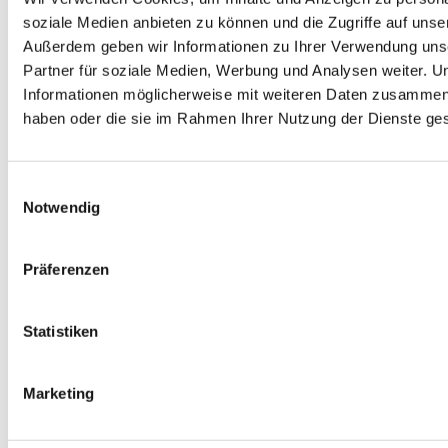
soziale Medien anbieten zu können und die Zugriffe auf unse
Außerdem geben wir Informationen zu Ihrer Verwendung uns
Partner für soziale Medien, Werbung und Analysen weiter. U
Informationen möglicherweise mit weiteren Daten zusammen, d
Dieser Expertenartikel wurde mit großer Sorgfalt von der
haben oder die sie im Rahmen Ihrer Nutzung der Dienste g
Immoportal.com Redaktion geprüft. Unser Anspruch ist es,
fachlich fundiertes Wissen zu veröffentlichen. Dennoch kann es
sein, dass inhaltliche Fehler nicht entdeckt wurden oder der Inhalt
Einwilligungsauswahl
nicht mehr dem aktuellen Gesetzesstand entspricht. Finden Sie
Notwendig
Fehler, freuen wir uns, wenn Sie uns Bescheid geben. Wir werden
die Informationen dann umgehend berichtigen.
Präferenzen
Statistiken
Mehr zu diesem Thema
Marketing