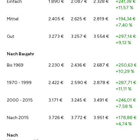
Einfach
1.890 €
2.087 €
2.328 €
+241,38 €
/
+11,57 %
Mittel
2.405 €
2.625 €
2.819 €
+194,34 €
/
+7,40 %
Gut
3.273 €
3.257 €
3.554 €
+297,14 €
/
+9,12 %
Nach Baujahr
Bis 1969
2.230 €
2.436 €
2.687 €
+250,63 €
/
+10,29 %
1970 - 1999
2.422 €
2.590 €
2.878 €
+287,71 €
/
+11,11 %
2000 - 2015
3.171 €
3.245 €
3.491 €
+246,01 €
/
+7,58 %
Nach 2015
3.726 €
3.772 €
3.951 €
+178,88 €
/
+4,74 %
Nach