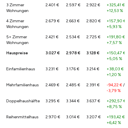
3 Zimmer
2.401 €
2.597 €
2.922 €
+325,41 €
/
Wohnungen
+12,53 %
4 Zimmer
2.679 €
2.663 €
2.820 €
+157,90 €
Wohnungen
+5,93 %
5+ Zimmer
2.421 €
2.534 €
2.725 €
+191,80 €
/
Wohnungen
+7,57 %
Hauspreise
3.027 €
2.978 €
3.128 €
+150,47 €
/
+5,05 %
Einfamilienhaus
3.231 €
3.176 €
3.214 €
+38,03 €
/
+1,20 %
Mehrfamilienhaus
2.469 €
2.485 €
2.391 €
-94,22 €
/
-3,79 %
Doppelhaushälfte
3.295 €
3.344 €
3.637 €
+292,57 €
+8,75 %
Reihenmittelhaus
2.970 €
3.014 €
3.207 €
+193,42 €
/
+6,42 %