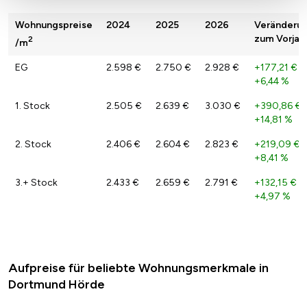
Wohnungspreise
2024
2025
2026
Veränderu
zum Vorjah
2
/m
EG
2.598 €
2.750 €
2.928 €
+177,21 €
/
+6,44 %
1. Stock
2.505 €
2.639 €
3.030 €
+390,86 €
/
+14,81 %
2. Stock
2.406 €
2.604 €
2.823 €
+219,09 €
/
+8,41 %
3.+ Stock
2.433 €
2.659 €
2.791 €
+132,15 €
/
+4,97 %
Aufpreise für beliebte Wohnungsmerkmale in
Dortmund Hörde