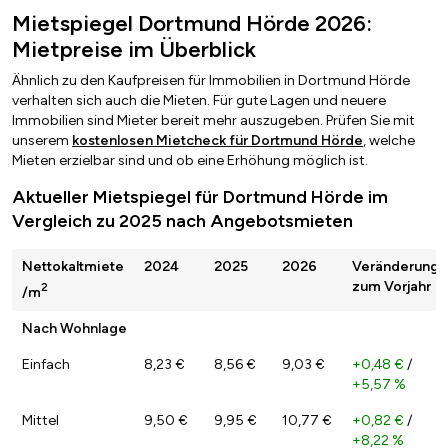
Mietspiegel Dortmund Hörde 2026:
Mietpreise im Überblick
Ähnlich zu den Kaufpreisen für Immobilien in Dortmund Hörde
verhalten sich auch die Mieten. Für gute Lagen und neuere
Immobilien sind Mieter bereit mehr auszugeben. Prüfen Sie mit
unserem
kostenlosen Mietcheck für Dortmund Hörde
, welche
Mieten erzielbar sind und ob eine Erhöhung möglich ist.
Aktueller Mietspiegel für Dortmund Hörde im
Vergleich zu 2025 nach Angebotsmieten
Nettokaltmiete
2024
2025
2026
Veränderung
zum Vorjahr
2
/m
Nach Wohnlage
Einfach
8,23 €
8,56 €
9,03 €
+0,48 €
/
+5,57 %
Mittel
9,50 €
9,95 €
10,77 €
+0,82 €
/
+8,22 %