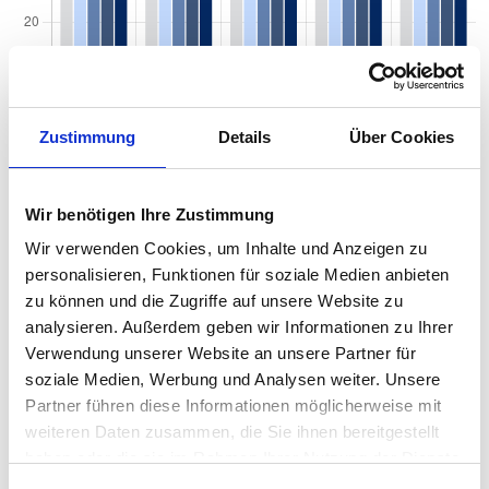
Zustimmung
Details
Über Cookies
Quadratmeterpreise in Dortmund Hörde für
Wohnungen nach Wohnungstyp
Wir benötigen Ihre Zustimmung
Wir verwenden Cookies, um Inhalte und Anzeigen zu
2024
2025
2026
Verän
2
Wohnungspreise /m
personalisieren, Funktionen für soziale Medien anbieten
zum Vo
zu können und die Zugriffe auf unsere Website zu
Sonstige
2.671 €
2.722 €
2.969 €
+246,6
analysieren. Außerdem geben wir Informationen zu Ihrer
+9,06 
Verwendung unserer Website an unsere Partner für
Erdgeschosswohnung
2.565 €
2.697 €
2.892 €
+195,1
soziale Medien, Werbung und Analysen weiter. Unsere
+7,23 
Partner führen diese Informationen möglicherweise mit
weiteren Daten zusammen, die Sie ihnen bereitgestellt
Souterrain
2.141 €
2.371 €
2.598 €
+227,4
haben oder die sie im Rahmen Ihrer Nutzung der Dienste
+9,60 
gesammelt haben.