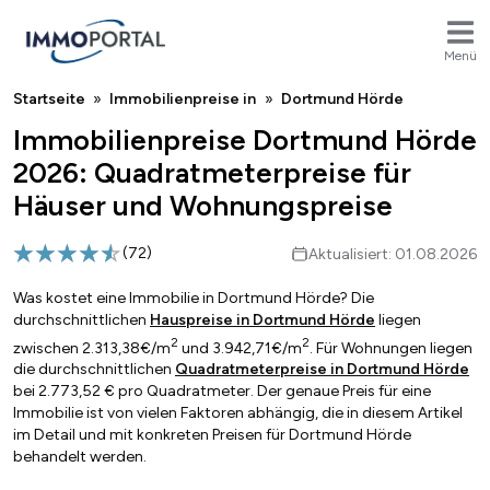
Menü
Breadcrumb
Startseite
Immobilienpreise in
Dortmund Hörde
Immobilienpreise Dortmund Hörde
2026: Quadratmeterpreise für
Häuser und Wohnungspreise
(
72
)
Aktualisiert: 01.08.2026
Was kostet eine Immobilie in Dortmund Hörde? Die
durchschnittlichen
Hauspreise in Dortmund Hörde
liegen
2
2
zwischen 2.313,38€/m
und 3.942,71€/m
. Für Wohnungen liegen
die durchschnittlichen
Quadratmeterpreise in Dortmund Hörde
bei 2.773,52 € pro Quadratmeter. Der genaue Preis für eine
Immobilie ist von vielen Faktoren abhängig, die in diesem Artikel
im Detail und mit konkreten Preisen für Dortmund Hörde
behandelt werden.