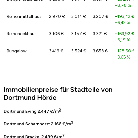
+8,75 %
Reihenmittelhaus
2.970 €
3.014 €
3.207 €
+193,42 €
/
+6,42 %
Reiheneckhaus
3.106 €
3.157 €
3.321 €
+163,92 €
/
+5,19 %
Bungalow
3.419 €
3.524 €
3.653 €
+128,50 €
/
+3,65 %
Immobilienpreise für Stadteile von
Dortmund Hörde
2
Dortmund Eving 2.447 €/m
2
Dortmund Scharnhorst 2.168 €/m
2
Dortmund Brackel 2.499 €/m