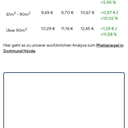
+5,95 %
9,49 €
9,70 €
10,67 €
+0,97 €
/
2
2
61m
- 90m
+10,02 %
10,29 €
11,16 €
12,45 €
+1,29 €
/
2
Über 90m
+11,58 %
Hier geht es zu unserer ausführlichen Analyse zum
Mietspiegel in
Dortmund Hörde