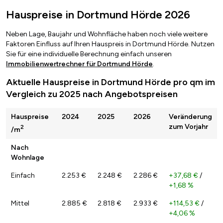
Hauspreise in Dortmund Hörde 2026
Neben Lage, Baujahr und Wohnfläche haben noch viele weitere
Faktoren Einfluss auf Ihren Hauspreis in Dortmund Hörde. Nutzen
Sie für eine individuelle Berechnung einfach unseren
Immobilienwertrechner für Dortmund Hörde
.
Aktuelle Hauspreise in Dortmund Hörde pro qm im
Vergleich zu 2025 nach Angebotspreisen
Hauspreise
2024
2025
2026
Veränderung
zum Vorjahr
2
/m
Nach
Wohnlage
Einfach
2.253 €
2.248 €
2.286 €
+37,68 €
/
+1,68 %
Mittel
2.885 €
2.818 €
2.933 €
+114,53 €
/
+4,06 %