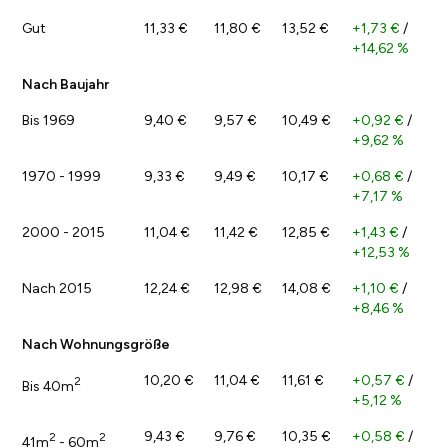
Gut
11,33 €
11,80 €
13,52 €
+1,73 €
/
+14,62 %
Nach Baujahr
Bis 1969
9,40 €
9,57 €
10,49 €
+0,92 €
/
+9,62 %
1970 - 1999
9,33 €
9,49 €
10,17 €
+0,68 €
/
+7,17 %
2000 - 2015
11,04 €
11,42 €
12,85 €
+1,43 €
/
+12,53 %
Nach 2015
12,24 €
12,98 €
14,08 €
+1,10 €
/
+8,46 %
Nach Wohnungsgröße
10,20 €
11,04 €
11,61 €
+0,57 €
/
2
Bis 40m
+5,12 %
9,43 €
9,76 €
10,35 €
+0,58 €
/
2
2
41m
- 60m