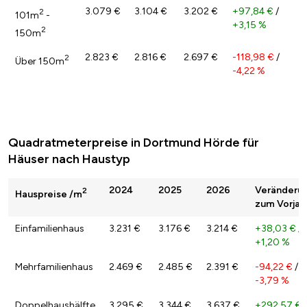
3.079 €
3.104 €
3.202 €
+97,84 €
/
2
101m
-
+3,15 %
2
150m
2.823 €
2.816 €
2.697 €
-118,98 €
/
2
Über 150m
-4,22 %
Quadratmeterpreise in Dortmund Hörde für
Häuser nach Haustyp
2024
2025
2026
Veränderu
2
Hauspreise /m
zum Vorjah
Einfamilienhaus
3.231 €
3.176 €
3.214 €
+38,03 €
/
+1,20 %
Mehrfamilienhaus
2.469 €
2.485 €
2.391 €
-94,22 €
/
-3,79 %
Doppelhaushälfte
3.295 €
3.344 €
3.637 €
+292,57 €
/