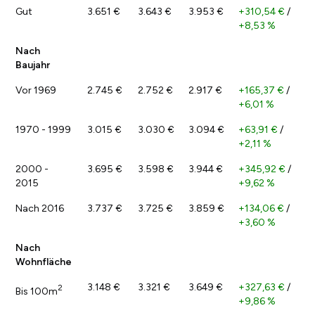
Gut
3.651 €
3.643 €
3.953 €
+310,54 €
/
+8,53 %
Nach
Baujahr
Vor 1969
2.745 €
2.752 €
2.917 €
+165,37 €
/
+6,01 %
1970 - 1999
3.015 €
3.030 €
3.094 €
+63,91 €
/
+2,11 %
2000 -
3.695 €
3.598 €
3.944 €
+345,92 €
/
2015
+9,62 %
Nach 2016
3.737 €
3.725 €
3.859 €
+134,06 €
/
+3,60 %
Nach
Wohnfläche
3.148 €
3.321 €
3.649 €
+327,63 €
/
2
Bis 100m
+9,86 %