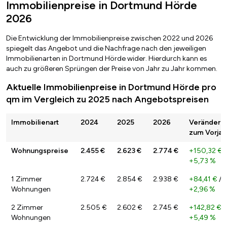
Immobilienpreise in Dortmund Hörde
2026
Die Entwicklung der Immobilienpreise zwischen 2022 und 2026
spiegelt das Angebot und die Nachfrage nach den jeweiligen
Immobilienarten in Dortmund Hörde wider. Hierdurch kann es
auch zu größeren Sprüngen der Preise von Jahr zu Jahr kommen.
Aktuelle Immobilienpreise in Dortmund Hörde pro
qm im Vergleich zu 2025 nach Angebotspreisen
Immobilienart
2024
2025
2026
Veränderu
zum Vorjah
Wohnungspreise
2.455 €
2.623 €
2.774 €
+150,32 €
/
+5,73 %
1 Zimmer
2.724 €
2.854 €
2.938 €
+84,41 €
/
Wohnungen
+2,96 %
2 Zimmer
2.505 €
2.602 €
2.745 €
+142,82 €
/
Wohnungen
+5,49 %