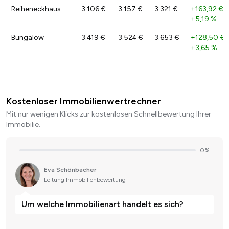
Reiheneckhaus
3.106 €
3.157 €
3.321 €
+163,92 €
/
+5,19 %
Bungalow
3.419 €
3.524 €
3.653 €
+128,50 €
/
+3,65 %
Kostenloser Immobilienwertrechner
Mit nur wenigen Klicks zur kostenlosen Schnellbewertung Ihrer
Immobilie.