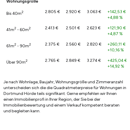
Wohnungsgröße
2.805 €
2.920 €
3.063 €
+142,53 €
/
2
Bis 40m
+4,88 %
2.413 €
2.501 €
2.623 €
+121,90 €
/
2
2
41m
- 60m
+4,87 %
2.375 €
2.560 €
2.820 €
+260,11 €
/
2
2
61m
- 90m
+10,16 %
2.765 €
2.849 €
3.274 €
+425,04 €
/
2
Über 90m
+14,92 %
Je nach Wohnlage, Baujahr, Wohnungsgröße und Zimmeranzahl
unterscheiden sich die die Quadratmeterpreise für Wohnungen in
Dortmund Hörde teils signifikant. Gerne empfehlen wir Ihnen
einen Immobilienprofi in Ihrer Region, der Sie bei der
Immobilienbewertung und einem Verkauf kompetent beraten
und begleiten kann.