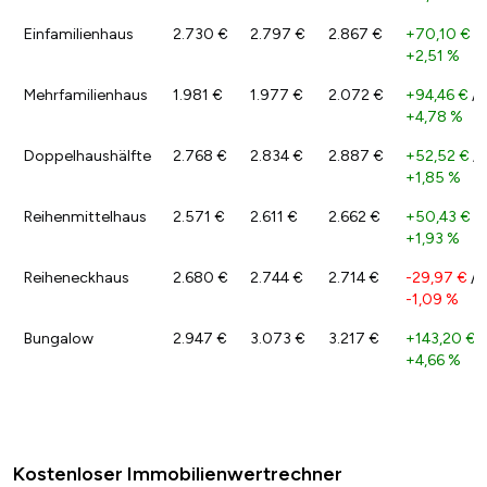
Einfamilienhaus
2.730 €
2.797 €
2.867 €
+70,10 €
/
+2,51 %
Mehrfamilienhaus
1.981 €
1.977 €
2.072 €
+94,46 €
/
+4,78 %
Doppelhaushälfte
2.768 €
2.834 €
2.887 €
+52,52 €
/
+1,85 %
Reihenmittelhaus
2.571 €
2.611 €
2.662 €
+50,43 €
/
+1,93 %
Reiheneckhaus
2.680 €
2.744 €
2.714 €
-29,97 €
/
-1,09 %
Bungalow
2.947 €
3.073 €
3.217 €
+143,20 €
/
+4,66 %
Kostenloser Immobilienwertrechner