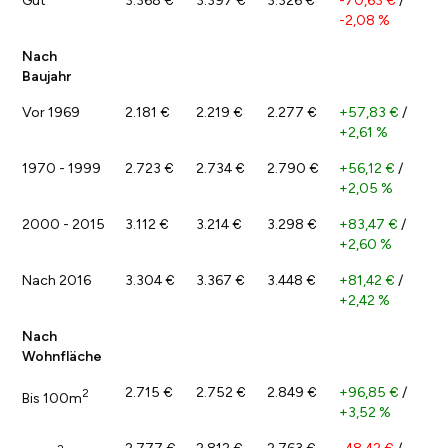
Gut
3.368 €
3.397 €
3.326 €
-70,63 €
/
-2,08 %
Nach
Baujahr
Vor 1969
2.181 €
2.219 €
2.277 €
+57,83 €
/
+2,61 %
1970 - 1999
2.723 €
2.734 €
2.790 €
+56,12 €
/
+2,05 %
2000 - 2015
3.112 €
3.214 €
3.298 €
+83,47 €
/
+2,60 %
Nach 2016
3.304 €
3.367 €
3.448 €
+81,42 €
/
+2,42 %
Nach
Wohnfläche
2.715 €
2.752 €
2.849 €
+96,85 €
/
2
Bis 100m
+3,52 %