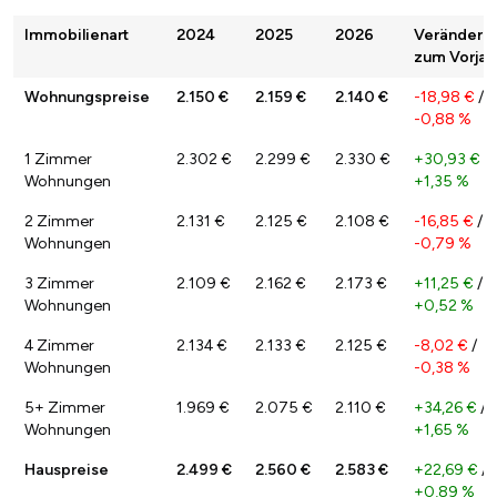
Immobilienart
2024
2025
2026
Veränderu
zum Vorjah
Wohnungspreise
2.150 €
2.159 €
2.140 €
-18,98 €
/
-0,88 %
1 Zimmer
2.302 €
2.299 €
2.330 €
+30,93 €
/
Wohnungen
+1,35 %
2 Zimmer
2.131 €
2.125 €
2.108 €
-16,85 €
/
Wohnungen
-0,79 %
3 Zimmer
2.109 €
2.162 €
2.173 €
+11,25 €
/
Wohnungen
+0,52 %
4 Zimmer
2.134 €
2.133 €
2.125 €
-8,02 €
/
Wohnungen
-0,38 %
5+ Zimmer
1.969 €
2.075 €
2.110 €
+34,26 €
/
Wohnungen
+1,65 %
Hauspreise
2.499 €
2.560 €
2.583 €
+22,69 €
/
+0,89 %