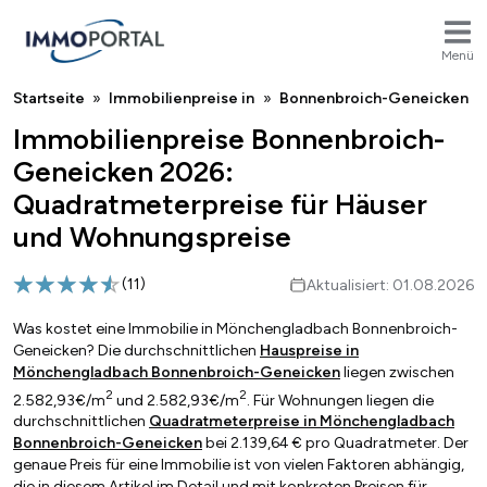
Menü
Breadcrumb
Startseite
Immobilienpreise in
Bonnenbroich-Geneicken
Immobilienpreise Bonnenbroich-
Geneicken 2026:
Quadratmeterpreise für Häuser
und Wohnungspreise
(
11
)
Aktualisiert: 01.08.2026
Was kostet eine Immobilie in Mönchengladbach Bonnenbroich-
Geneicken? Die durchschnittlichen
Hauspreise in
Mönchengladbach Bonnenbroich-Geneicken
liegen zwischen
2
2
2.582,93€/m
und 2.582,93€/m
. Für Wohnungen liegen die
durchschnittlichen
Quadratmeterpreise in Mönchengladbach
Bonnenbroich-Geneicken
bei 2.139,64 € pro Quadratmeter. Der
genaue Preis für eine Immobilie ist von vielen Faktoren abhängig,
die in diesem Artikel im Detail und mit konkreten Preisen für