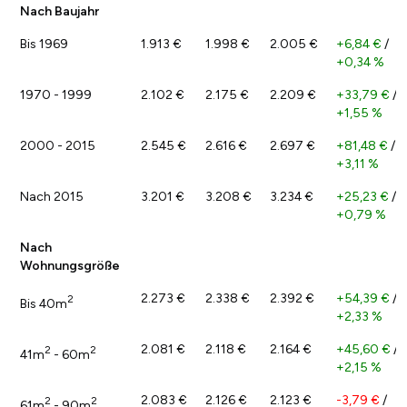
Nach Baujahr
Bis 1969
1.913 €
1.998 €
2.005 €
+6,84 €
/
+0,34 %
1970 - 1999
2.102 €
2.175 €
2.209 €
+33,79 €
/
+1,55 %
2000 - 2015
2.545 €
2.616 €
2.697 €
+81,48 €
/
+3,11 %
Nach 2015
3.201 €
3.208 €
3.234 €
+25,23 €
/
+0,79 %
Nach
Wohnungsgröße
2.273 €
2.338 €
2.392 €
+54,39 €
/
2
Bis 40m
+2,33 %
2.081 €
2.118 €
2.164 €
+45,60 €
/
2
2
41m
- 60m
+2,15 %
2.083 €
2.126 €
2.123 €
-3,79 €
/
2
2
61m
- 90m