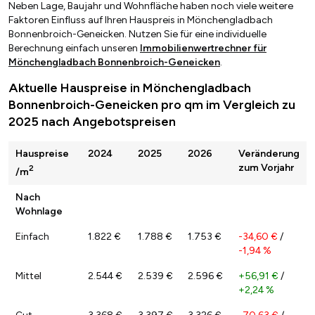
Neben Lage, Baujahr und Wohnfläche haben noch viele weitere
Faktoren Einfluss auf Ihren Hauspreis in Mönchengladbach
Bonnenbroich-Geneicken. Nutzen Sie für eine individuelle
Berechnung einfach unseren
Immobilienwertrechner für
Mönchengladbach Bonnenbroich-Geneicken
.
Aktuelle Hauspreise in Mönchengladbach
Bonnenbroich-Geneicken pro qm im Vergleich zu
2025 nach Angebotspreisen
Hauspreise
2024
2025
2026
Veränderung
zum Vorjahr
2
/m
Nach
Wohnlage
Einfach
1.822 €
1.788 €
1.753 €
-34,60 €
/
-1,94 %
Mittel
2.544 €
2.539 €
2.596 €
+56,91 €
/
+2,24 %