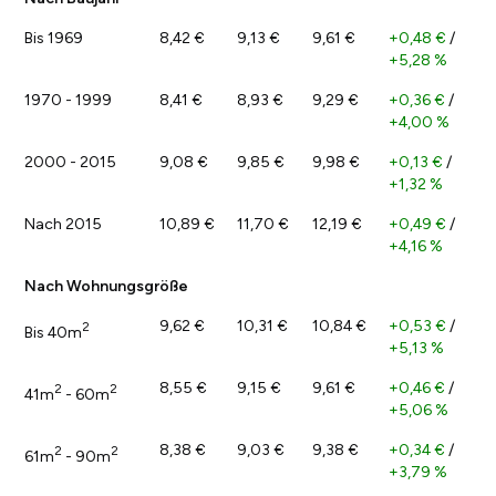
Bis 1969
8,42 €
9,13 €
9,61 €
+0,48 €
/
+5,28 %
1970 - 1999
8,41 €
8,93 €
9,29 €
+0,36 €
/
+4,00 %
2000 - 2015
9,08 €
9,85 €
9,98 €
+0,13 €
/
+1,32 %
Nach 2015
10,89 €
11,70 €
12,19 €
+0,49 €
/
+4,16 %
Nach Wohnungsgröße
9,62 €
10,31 €
10,84 €
+0,53 €
/
2
Bis 40m
+5,13 %
8,55 €
9,15 €
9,61 €
+0,46 €
/
2
2
41m
- 60m
+5,06 %
8,38 €
9,03 €
9,38 €
+0,34 €
/
2
2
61m
- 90m
+3,79 %