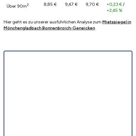
8,85 €
9,47 €
9,70 €
+0,23 €
/
2
Über 90m
+2,45 %
Hier geht es zu unserer ausführlichen Analyse zum
Mietspiegel in
Mönchengladbach Bonnenbroich-Geneicken