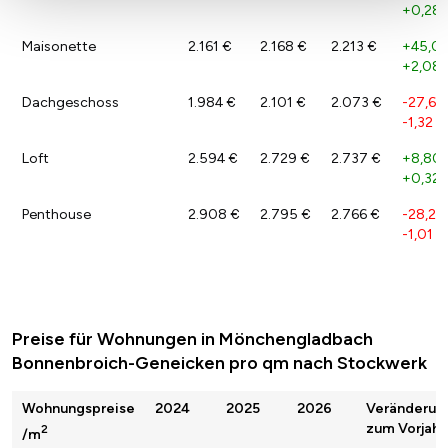
+0,28
Maisonette
2.161 €
2.168 €
2.213 €
+45,03
+2,08
Dachgeschoss
1.984 €
2.101 €
2.073 €
-27,68
-1,32 %
Loft
2.594 €
2.729 €
2.737 €
+8,80 
+0,32 
Penthouse
2.908 €
2.795 €
2.766 €
-28,21
-1,01 %
Preise für Wohnungen in Mönchengladbach
Bonnenbroich-Geneicken pro qm nach Stockwerk
Wohnungspreise
2024
2025
2026
Veränderun
zum Vorjahr
2
/m