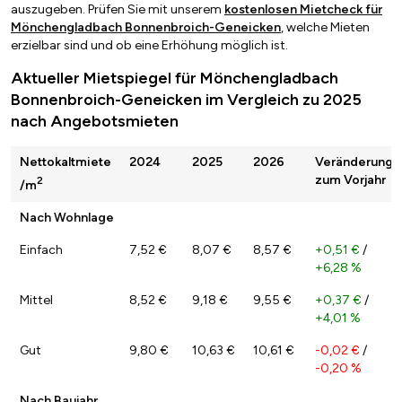
auszugeben. Prüfen Sie mit unserem
kostenlosen Mietcheck für
Mönchengladbach Bonnenbroich-Geneicken
, welche Mieten
erzielbar sind und ob eine Erhöhung möglich ist.
Aktueller Mietspiegel für Mönchengladbach
Bonnenbroich-Geneicken im Vergleich zu 2025
nach Angebotsmieten
Nettokaltmiete
2024
2025
2026
Veränderung
zum Vorjahr
2
/m
Nach Wohnlage
Einfach
7,52 €
8,07 €
8,57 €
+0,51 €
/
+6,28 %
Mittel
8,52 €
9,18 €
9,55 €
+0,37 €
/
+4,01 %
Gut
9,80 €
10,63 €
10,61 €
-0,02 €
/
-0,20 %
Nach Baujahr