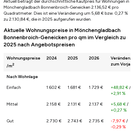
Aktuell beträgt der durchschnittliche Kaufpreis für Wohnungen in
Mönchengladbach Bonnenbroich-Geneicken 2.136,52 € pro
Quadratmeter. Dies ist eine Veränderung um 5,68 € bzw. 0,27 %
zu 2.130,84 €, die in 2025 aufgerufen wurden.
Aktuelle Wohnungspreise in Mönchengladbach
Bonnenbroich-Geneicken pro qm im Vergleich zu
2025 nach Angebotspreisen
Wohnungspreise
2024
2025
2026
Veränderu
zum Vorjah
2
/m
Nach Wohnlage
Einfach
1.602 €
1.681 €
1.729 €
+48,82 €
/
+2,91 %
Mittel
2.158 €
2.131 €
2.137 €
+5,68 €
/
+0,27 %
Gut
2.730 €
2.743 €
2.735 €
-7,97 €
/
-0,29 %