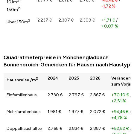
2.777 €
2.812 €
2.763 €
-48,42 €
/
2
101m
-
-1,72 %
2
150m
2.237 €
2.307 €
2.309 €
+1,71 €
/
2
Über 150m
+0,07 %
Quadratmeterpreise in Mönchengladbach
Bonnenbroich-Geneicken für Häuser nach Haustyp
2024
2025
2026
Veränderu
2
Hauspreise /m
zum Vorjah
Einfamilienhaus
2.730 €
2.797 €
2.867 €
+70,10 €
/
+2,51 %
Mehrfamilienhaus
1.981 €
1.977 €
2.072 €
+94,46 €
/
+4,78 %
Doppelhaushälfte
2.768 €
2.834 €
2.887 €
+52,52 €
/