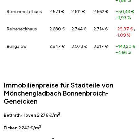
+1,85 %
Reihenmittelhaus
2.571 €
2.611 €
2.662 €
+50,43 €
/
+1,93 %
Reiheneckhaus
2.680 €
2.744 €
2.714 €
-29,97 €
/
-1,09 %
Bungalow
2.947 €
3.073 €
3.217 €
+143,20 €
/
+4,66 %
Immobilienpreise für Stadteile von
Mönchengladbach Bonnenbroich-
Geneicken
2
Bettrath-Hoven 2.276 €/m
2
Eicken 2.242 €/m