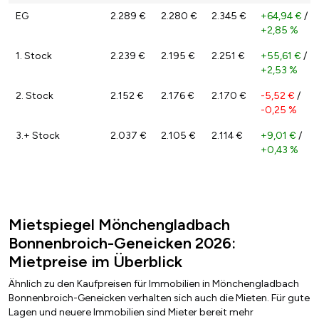
EG
2.289 €
2.280 €
2.345 €
+64,94 €
/
+2,85 %
1. Stock
2.239 €
2.195 €
2.251 €
+55,61 €
/
+2,53 %
2. Stock
2.152 €
2.176 €
2.170 €
-5,52 €
/
-0,25 %
3.+ Stock
2.037 €
2.105 €
2.114 €
+9,01 €
/
+0,43 %
Mietspiegel Mönchengladbach
Bonnenbroich-Geneicken 2026:
Mietpreise im Überblick
Ähnlich zu den Kaufpreisen für Immobilien in Mönchengladbach
Bonnenbroich-Geneicken verhalten sich auch die Mieten. Für gute
Lagen und neuere Immobilien sind Mieter bereit mehr