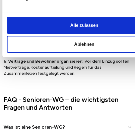
3. Rechtliche Voraussetzungen prüfen:
mögliche
Nutzungsänderung, Brandschutzvorgaben, Barrierefreiheit,
landesrechtliche Regelungen für betreute Wohngemeinschaften.
4. Finanzierung planen:
Kauf oder Miete der Immobilie, Umbau
Alle zulassen
und Ausstattung, laufende Nebenkosten, Betreuung und Pflege.
5. Betreuung organisieren:
Bei einer betreuten Senioren-WG
Ablehnen
sollte ein Pflegedienst oder Betreuungsträger eingebunden
werden. Leistungen und Kosten sollten klar geregelt sein.
6. Verträge und Bewohner organisieren:
Vor dem Einzug sollten
Mietverträge, Kostenaufteilung und Regeln für das
Zusammenleben festgelegt werden.
FAQ - Senioren-WG – die wichtigsten
Fragen und Antworten
Was ist eine Senioren-WG?