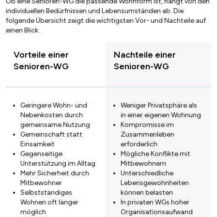
Ob eine Senioren-WG die passende Wohnform ist, hängt von den
individuellen Bedürfnissen und Lebensumständen ab. Die
folgende Übersicht zeigt die wichtigsten Vor- und Nachteile auf
einen Blick.
Vorteile einer
Nachteile einer
Senioren-WG
Senioren-WG
Geringere Wohn- und
Weniger Privatsphäre als
Nebenkosten durch
in einer eigenen Wohnung
gemeinsame Nutzung
Kompromisse im
Gemeinschaft statt
Zusammenleben
Einsamkeit
erforderlich
Gegenseitige
Mögliche Konflikte mit
Unterstützung im Alltag
Mitbewohnern
Mehr Sicherheit durch
Unterschiedliche
Mitbewohner
Lebensgewohnheiten
Selbstständiges
können belasten
Wohnen oft länger
In privaten WGs hoher
möglich
Organisationsaufwand