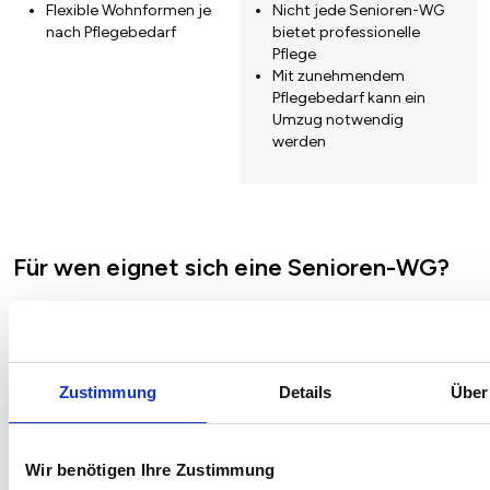
Flexible Wohnformen je
Nicht jede Senioren-WG
nach Pflegebedarf
bietet professionelle
Pflege
Mit zunehmendem
Pflegebedarf kann ein
Umzug notwendig
werden
Für wen eignet sich eine Senioren-WG?
Nicht für jeden Menschen ist eine Senioren-WG das richtige. Viele
kennen es aus Studenten-WGs: Es kann zu
Meinungsverschiedenheiten und Streitigkeiten kommen. Aus
diesem Grund ist es sehr wichtig, dass die Bewohner offen sind
Zustimmung
Details
Über
und Konflikte gut lösen können. Diese
Meinungsverschiedenheiten können in privat gegründeten
Senioren-WGs stärker ausfallen als in trägergestützten Senioren-
WGs, da hier die Bewohner mehr Mitspracherecht besitzen. Sollte
Wir benötigen Ihre Zustimmung
ein Bewohner beispielsweise nicht mit der Pflege zufrieden sein,