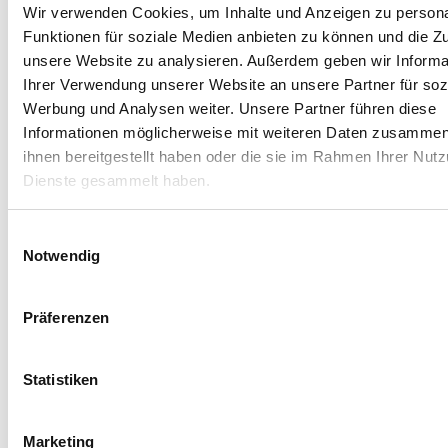
Wir verwenden Cookies, um Inhalte und Anzeigen zu persona
gilt es, sich mit den anderen Bewohnern abzusprechen. Genau
dasselbe gilt für das Organisieren des Alltags: Wer reinigt wann?
Funktionen für soziale Medien anbieten zu können und die Zug
Wann wird gekocht? Wer darf wann Wäsche machen? Was gibt es
unsere Website zu analysieren. Außerdem geben wir Informa
sonst zu beachten? In einer trägergestützten Senioren-WG sind
Ihrer Verwendung unserer Website an unsere Partner für soz
solche Aspekte meist festgelegt und nur schwer beeinflussbar.
Werbung und Analysen weiter. Unsere Partner führen diese
Informationen möglicherweise mit weiteren Daten zusammen,
ihnen bereitgestellt haben oder die sie im Rahmen Ihrer Nut
Senioren-WG gründen: Die wichtigsten
Dienste gesammelt haben.
Schritte
Einwilligungsauswahl
Eine
Senioren-WG zu gründen
erfordert eine gute Planung von
Notwendig
Wohnkonzept, Immobilie und Betreuung. Je nach Modell gelten
unterschiedliche Anforderungen.
Präferenzen
1. Konzept festlegen:
Selbstorganisierte Senioren-WG,
Ambulant betreute WG, Demenz-WG
2. Geeignete Immobilie finden:
barrierearm oder barrierefrei,
Statistiken
ausreichend private Zimmer, große Gemeinschaftsflächen, eine
gute Infrastruktur
Marketing