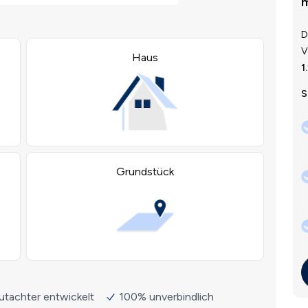
m
D
V
1
S