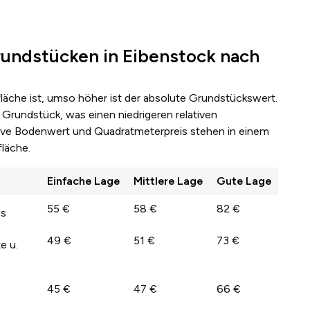
undstücken in Eibenstock nach
fläche ist, umso höher ist der absolute Grundstückswert.
Grundstück, was einen niedrigeren relativen
lative Bodenwert und Quadratmeterpreis stehen in einem
läche.
Einfache Lage
Mittlere Lage
Gute Lage
55 €
58 €
82 €
us
49 €
51 €
73 €
e u.
45 €
47 €
66 €