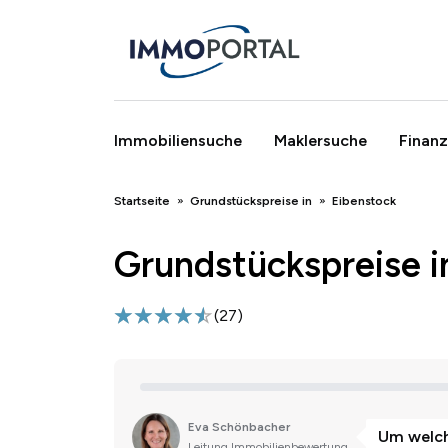
Immobiliensuche
Maklersuche
Finanz
Breadcrumb
Startseite
Grundstückspreise in
Eibenstock
Grundstückspreise i
(
27
)