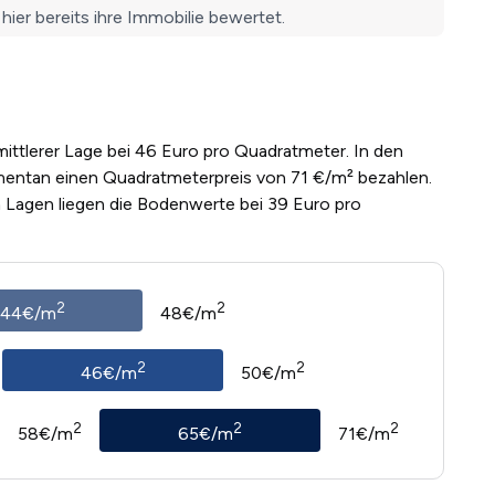
mittlerer Lage bei 46 Euro pro Quadratmeter. In den
entan einen Quadratmeterpreis von 71 €/m² bezahlen.
n Lagen liegen die Bodenwerte bei 39 Euro pro
2
2
44€/m
48€/m
2
2
46€/m
50€/m
2
2
2
58€/m
65€/m
71€/m