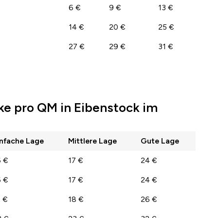
6 €
9 €
13 €
14 €
20 €
25 €
27 €
29 €
31 €
ke pro QM in Eibenstock im
infache Lage
Mittlere Lage
Gute Lage
6 €
17 €
24 €
6 €
17 €
24 €
7 €
18 €
26 €