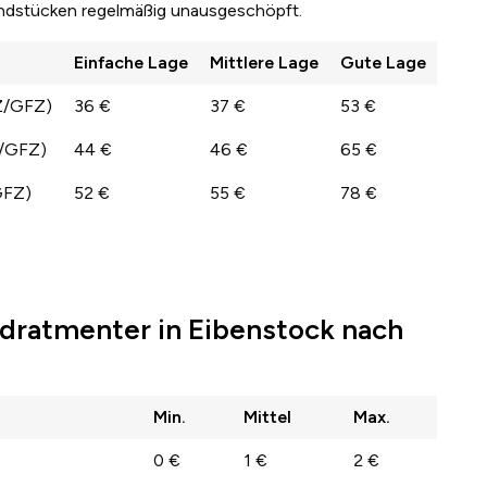
undstücken regelmäßig unausgeschöpft.
Einfache Lage
Mittlere Lage
Gute Lage
Z/GFZ)
36 €
37 €
53 €
Z/GFZ)
44 €
46 €
65 €
GFZ)
52 €
55 €
78 €
dratmenter in Eibenstock nach
Min.
Mittel
Max.
0 €
1 €
2 €