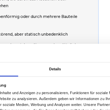
ehen
ppenförmig oder durch mehrere Bauteile
 störend, aber statisch unbedenklich
r werden, sich verlängern oder plötzlich neu
en und Feuchtigkeit bis zu Planungs- oder
Details
ung, Rissverpressung oder bauliche
mung
t
nhalte und Anzeigen zu personalisieren, Funktionen für soziale
Website zu analysieren. Außerdem geben wir Informationen zu I
r soziale Medien, Werbung und Analysen weiter. Unsere Partner