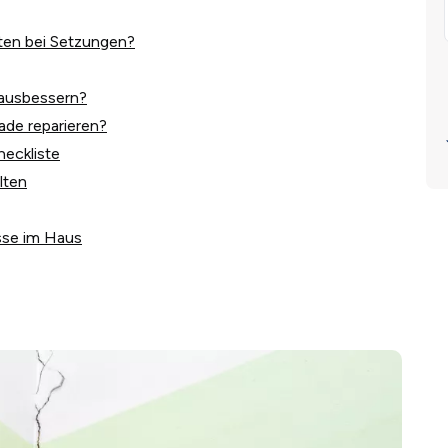
ten bei Setzungen?
 ausbessern?
ade reparieren?
heckliste
lten
sse im Haus