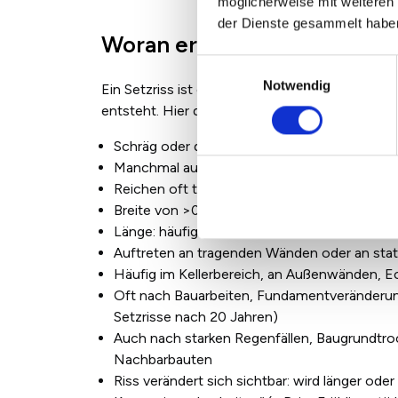
möglicherweise mit weiteren
der Dienste gesammelt habe
Woran erkenne ich einen Se
Einwilligungsauswahl
Notwendig
Ein Setzriss ist ein Bauwerksriss, der durch 
entsteht. Hier die typischen Merkmale:
Schräg oder diagonal verlaufend, oft von F
Manchmal auch entlang von Mauerkanten o
Reichen oft tief ins Mauerwerk (nicht nur in 
Breite von >0,3
mm bis mehrere Millimeter
Länge: häufig über 20–30
cm
Auftreten an tragenden Wänden oder an stat
Häufig im Kellerbereich, an Außenwänden, 
Oft nach Bauarbeiten, Fundamentveränderun
Setzrisse nach 20 Jahren)
Auch nach starken Regenfällen, Baugrundtr
Nachbarbauten
Riss verändert sich sichtbar: wird länger oder 