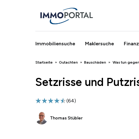
Immobiliensuche
Maklersuche
Finanz
Breadcrumb
Startseite
Gutachten
Bauschäden
Was tun gegen
Setzrisse und Putzri
(
64
)
Thomas Stübler