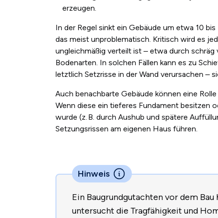
erzeugen.
In der Regel sinkt ein Gebäude um etwa 10 bis 1
das meist unproblematisch. Kritisch wird es 
ungleichmäßig verteilt ist – etwa durch schr
Bodenarten. In solchen Fällen kann es zu Sch
letztlich Setzrisse in der Wand verursachen – 
Auch benachbarte Gebäude können eine Rolle 
Wenn diese ein tieferes Fundament besitzen o
wurde (z.
B. durch Aushub und sp
ä
tere Auff
ü
ll
Setzungsrissen am eigenen Haus führen.
Hinweis
Ein Baugrundgutachten vor dem Bau hil
untersucht die Tragfähigkeit und Hom