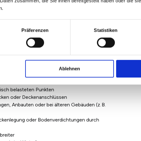
 Daten zusammen, die Sie ihnen bereitgestellt haben oder die s
n.
tzriss im Haus?
Präferenzen
Statistiken
das Setzen des Baugrunds oder des Gebäudes selbst
enster- oder Türöffnungen ausgehend
der Fundamenten
den Putz)
Ablehnen
isch belasteten Punkten
Ecken oder Deckenanschlüssen
gen, Anbauten oder bei älteren Gebäuden (z.
B.
ockenlegung oder Bodenverdichtungen durch
breiter