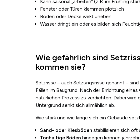
Kann saisonal „arbeiten“ (z.
B. im Fr
ü
hling st
ä
r
Fenster oder Türen klemmen plötzlich
Boden oder Decke wirkt uneben
Wasser dringt ein oder es bilden sich Feuchti
Wie gefährlich sind Setzri
kommen sie?
Setzrisse – auch Setzungsrisse genannt – sind
Fällen im Baugrund: Nach der Errichtung eines
natürlichen Prozess zu verdichten. Dabei wird
Untergrund senkt sich allmählich ab.
Wie stark und wie lange sich ein Gebäude set
Sand- oder Kiesböden
stabilisieren sich o
Tonhaltige Böden
hingegen können jahrzehn