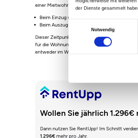
möglicherweise mit weiteren
einer Mietwohnung. Dabei wechselt der Besitz
der Dienste gesammelt habe
Beim Einzug übergibt der Vermieter die Schlü
Einwilligungsauswahl
Beim Auszug gibt der Mieter die Schlüssel wi
Notwendig
Dieser Zeitpunkt hat eine rechtliche Bedeutu
für die Wohnung markiert. Daher sollte die Sc
entweder im Wohnungsübergabeprotokoll oder 
Wollen Sie jährlich 1.296
Dann nutzen Sie RentUpp! Im Schnitt verdie
1.296€
mehr pro Jahr.