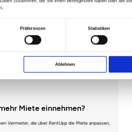
 Daten zusammen, die Sie ihnen bereitgestellt haben oder die s
 an der Wohnung:
n.
ssel an den Mieter.
eder an den Vermieter zurück.
Präferenzen
Statistiken
ng, da er den Übergang der Verantwortung und Haftung
hlüsselübergabe immer schriftlich dokumentiert werden –
in einem separaten Schlüsselübergabeprotokoll.
Ablehnen
€ mehr Miete einnehmen?
nen Vermieter, die über RentUpp die Miete anpassen,