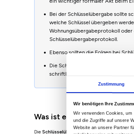
ein wichtiger formaler Akt beim Ei
Bei der Schlüsselübergabe sollte sc
welche Schlüssel übergeben werde
Wohnungsübergabeprotokoll oder 
Schlüsselübergabeprotokoll.
Ebenso sollten die Folgen bei Schlü
Die Schlüsselübergabe muss persön
schriftlich festgehalten werden.
Zustimmung
Wir benötigen Ihre Zustim
Wir verwenden Cookies, um I
Was ist eine Schlüsselüber
und die Zugriffe auf unsere 
Website an unsere Partner fü
Die
Schlüsselübergabe
ist ein wichtiger form