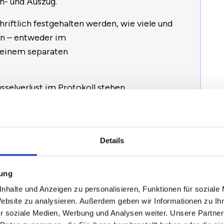
n- und Auszug.
hriftlich festgehalten werden, wie viele und
n – entweder im
einem separaten
sselverlust im Protokoll stehen.
lich, am besten mit Zeugen stattfinden und
Details
mung
nhalte und Anzeigen zu personalisieren, Funktionen für soziale
gabe?
Website zu analysieren. Außerdem geben wir Informationen zu I
r soziale Medien, Werbung und Analysen weiter. Unsere Partner
eller Schritt sowohl beim Einzug als auch beim Auszug