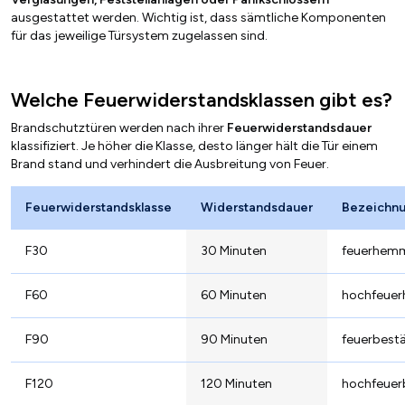
ausgestattet werden. Wichtig ist, dass sämtliche Komponenten
für das jeweilige Türsystem zugelassen sind.
Welche Feuerwiderstandsklassen gibt es?
Brandschutztüren werden nach ihrer
Feuerwiderstandsdauer
klassifiziert. Je höher die Klasse, desto länger hält die Tür einem
Brand stand und verhindert die Ausbreitung von Feuer.
Feuerwiderstandsklasse
Widerstandsdauer
Bezeichn
F30
30 Minuten
feuerhem
F60
60 Minuten
hochfeue
F90
90 Minuten
feuerbest
F120
120 Minuten
hochfeuer