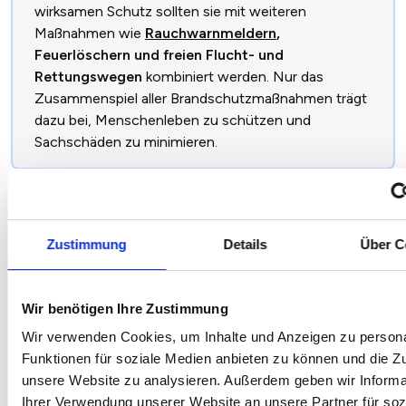
wirksamen Schutz sollten sie mit weiteren
Maßnahmen wie
Rauchwarnmeldern
,
Feuerlöschern und freien Flucht- und
Rettungswegen
kombiniert werden. Nur das
Zusammenspiel aller Brandschutzmaßnahmen trägt
dazu bei, Menschenleben zu schützen und
Sachschäden zu minimieren.
Brandschutztüren innen vs. außen – die
Zustimmung
Details
Über C
wichtigsten Unterschiede
Wir benötigen Ihre Zustimmung
Brandschutztüren im
Brandschutztüren im
Innenbereich
Außenbereich (Haustüren)
Wir verwenden Cookies, um Inhalte und Anzeigen zu persona
Funktionen für soziale Medien anbieten zu können und die Zug
Verhindern die
Schützen ebenfalls vor Feuer
unsere Website zu analysieren. Außerdem geben wir Informa
Ausbreitung von Feuer
und Rauch, müssen zusätzlich
Ihrer Verwendung unserer Website an unsere Partner für soz