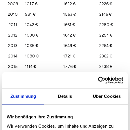
2009
1017 €
1622 €
2226 €
2010
981 €
1563 €
2146 €
2011
1042 €
1661 €
2280 €
2012
1030 €
1642 €
2254 €
2013
1035 €
1649 €
2264 €
2014
1080 €
1721 €
2362 €
2015
1114 €
1776 €
2438 €
2016
1158 €
1846 €
2534 €
2017
1259 €
2007 €
2754 €
Zustimmung
Details
Über Cookies
2018
1406 €
2241 €
3076 €
2019
1518 €
2420 €
3322 €
Wir benötigen Ihre Zustimmung
2020
1525 €
2431 €
3337 €
Wir verwenden Cookies, um Inhalte und Anzeigen zu
2021
1599 €
2549 €
3499 €