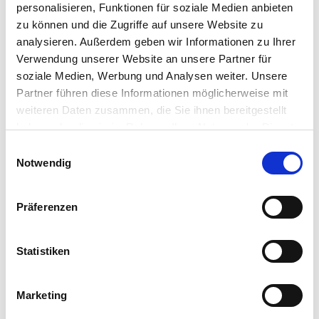
personalisieren, Funktionen für soziale Medien anbieten
2022
1653 €
2634 €
3616 €
zu können und die Zugriffe auf unsere Website zu
analysieren. Außerdem geben wir Informationen zu Ihrer
2023
1600 €
2550 €
3500 €
Verwendung unserer Website an unsere Partner für
soziale Medien, Werbung und Analysen weiter. Unsere
Partner führen diese Informationen möglicherweise mit
weiteren Daten zusammen, die Sie ihnen bereitgestellt
haben oder die sie im Rahmen Ihrer Nutzung der Dienste
gesammelt haben.
Einwilligungsauswahl
Notwendig
Präferenzen
Statistiken
Marketing