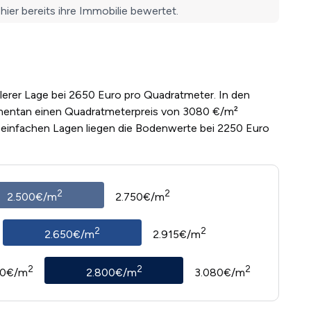
tlerer Lage bei 2650 Euro pro Quadratmeter. In den
mentan einen Quadratmeterpreis von 3080 €/m²
n einfachen Lagen liegen die Bodenwerte bei 2250 Euro
2
2
2.500€/m
2.750€/m
2
2
2.650€/m
2.915€/m
2
2
2
20€/m
2.800€/m
3.080€/m