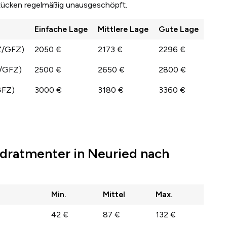
stücken regelmäßig unausgeschöpft.
Einfache Lage
Mittlere Lage
Gute Lage
Z/GFZ)
2050 €
2173 €
2296 €
Z/GFZ)
2500 €
2650 €
2800 €
GFZ)
3000 €
3180 €
3360 €
dratmenter in Neuried nach
Min.
Mittel
Max.
42 €
87 €
132 €