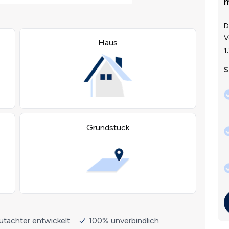
m
D
V
1
S