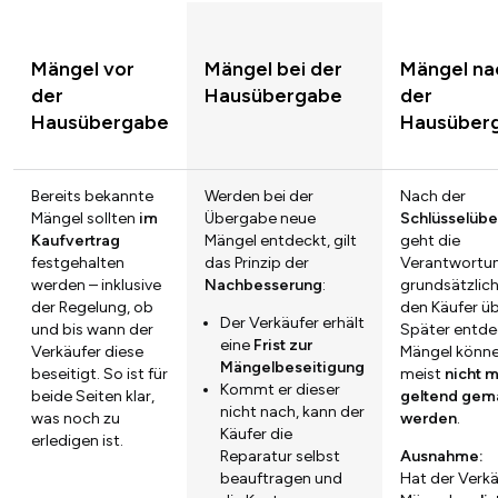
Mängel vor
Mängel bei der
Mängel na
der
Hausübergabe
der
Hausübergabe
Hausüber
Bereits bekannte
Werden bei der
Nach der
Mängel sollten
im
Übergabe neue
Schlüsselüb
Kaufvertrag
Mängel entdeckt, gilt
geht die
festgehalten
das Prinzip der
Verantwortu
werden – inklusive
Nachbesserung
:
grundsätzlich
der Regelung, ob
den Käufer üb
Der Verkäufer erhält
und bis wann der
Später entde
eine
Frist zur
Verkäufer diese
Mängel könn
Mängelbeseitigung
beseitigt. So ist für
meist
nicht 
Kommt er dieser
beide Seiten klar,
geltend gem
nicht nach, kann der
was noch zu
werden
.
Käufer die
erledigen ist.
Reparatur selbst
Ausnahme:
beauftragen und
Hat der Verkä