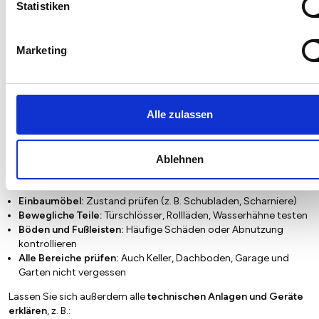
Statistiken
Marketing
Auf was sollte man während der
Übergabe achten?
Bei der
Hausübergabe
ist ein genauer Blick entscheidend, um
Alle zulassen
spätere Streitigkeiten zu vermeiden. Achten Sie besonders auf
folgende Punkte:
Fenster und Türen:
Schäden am Glas oder an Rahmen prüfen
Ablehnen
Sanitäre Anlagen:
Auf Risse, Undichtigkeiten und Funktion
achten
Einbaumöbel:
Zustand prüfen (z. B. Schubladen, Scharniere)
Bewegliche Teile:
Türschlösser, Rollläden, Wasserhähne testen
Böden und Fußleisten:
Häufige Schäden oder Abnutzung
kontrollieren
Alle Bereiche prüfen:
Auch Keller, Dachboden, Garage und
Garten nicht vergessen
Lassen Sie sich außerdem alle
technischen Anlagen und Geräte
erklären
, z. B.: