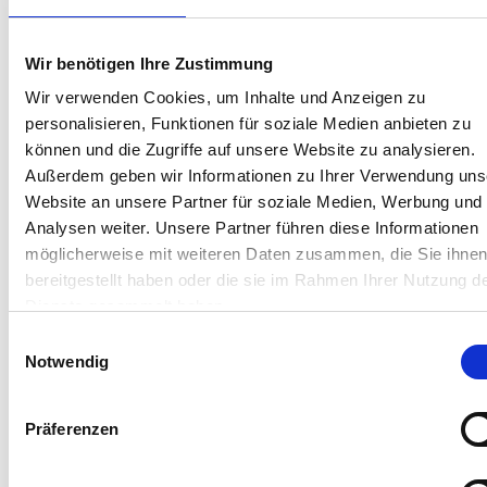
Wir benötigen Ihre Zustimmung
Wir verwenden Cookies, um Inhalte und Anzeigen zu
personalisieren, Funktionen für soziale Medien anbieten zu
können und die Zugriffe auf unsere Website zu analysieren.
Außerdem geben wir Informationen zu Ihrer Verwendung uns
Website an unsere Partner für soziale Medien, Werbung und
Analysen weiter. Unsere Partner führen diese Informationen
möglicherweise mit weiteren Daten zusammen, die Sie ihne
© istock/BrianAJackson
bereitgestellt haben oder die sie im Rahmen Ihrer Nutzung d
Dienste gesammelt haben.
Einwilligungsauswahl
Hinweis
Notwendig
Weitere Informationen dazu finden Sie in unserem
Präferenzen
Artikel:
Was zählt zu versteckten Mängeln und wer
haftet dafür?