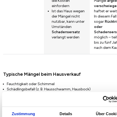
die Kosten
Mängel
arglis
einfordern
verschwiege
Ist das Haus wegen
haftet er weit
der Mängel nicht
In diesem Fall
nutzbar, kann unter
sogar
Rücktri
Umständen
oder
Schadensersatz
Schadensers
verlangt werden
möglich – tei
bis zu fünf Ja
nach dem Kau
Typische Mängel beim Hausverkauf
Feuchtigkeit oder Schimmel
Schädlingsbefall (z. B. Hausschwamm, Hausbock)
Schadstoffe (z. B. Asbest)
Geruchsbelästigung oder Umweltbelastungen
fehlende Baugenehmigungen
Zustimmung
Details
Über Cooki