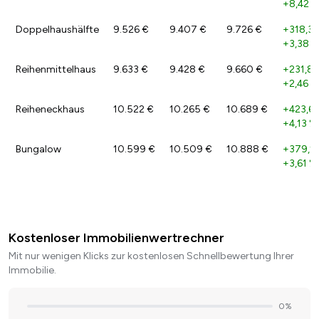
+8,42 
Doppelhaushälfte
9.526 €
9.407 €
9.726 €
+318,32
+3,38 
Reihenmittelhaus
9.633 €
9.428 €
9.660 €
+231,84
+2,46 %
Reiheneckhaus
10.522 €
10.265 €
10.689 €
+423,62
+4,13 %
Bungalow
10.599 €
10.509 €
10.888 €
+379,1
+3,61 %
Kostenloser Immobilienwertrechner
Mit nur wenigen Klicks zur kostenlosen Schnellbewertung Ihrer
Immobilie.