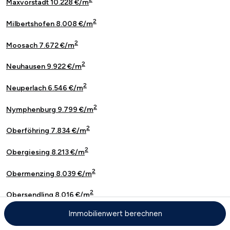
Maxvorstadt 10.228 €/m
2
Milbertshofen 8.008 €/m
2
Moosach 7.672 €/m
2
Neuhausen 9.922 €/m
2
Neuperlach 6.546 €/m
2
Nymphenburg 9.799 €/m
2
Oberföhring 7.834 €/m
2
Obergiesing 8.213 €/m
2
Obermenzing 8.039 €/m
2
Obersendling 8.016 €/m
Immobilienwert berechnen
2
Pasing 7.984 €/m