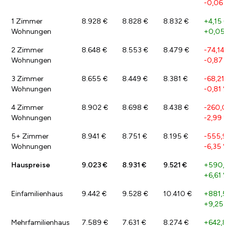
-0,06 
1 Zimmer
8.928 €
8.828 €
8.832 €
+4,15 €
Wohnungen
+0,05 
2 Zimmer
8.648 €
8.553 €
8.479 €
-74,14 
Wohnungen
-0,87 
3 Zimmer
8.655 €
8.449 €
8.381 €
-68,21 
Wohnungen
-0,81 %
4 Zimmer
8.902 €
8.698 €
8.438 €
-260,0
Wohnungen
-2,99 %
5+ Zimmer
8.941 €
8.751 €
8.195 €
-555,9
Wohnungen
-6,35 %
Hauspreise
9.023 €
8.931 €
9.521 €
+590,0
+6,61 %
Einfamilienhaus
9.442 €
9.528 €
10.410 €
+881,5
+9,25 
Mehrfamilienhaus
7.589 €
7.631 €
8.274 €
+642,8