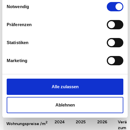
Einwilligungsauswahl
Notwendig
Präferenzen
Statistiken
Marketing
Alle zulassen
Quadratmeterpreise in München Thalkirchen für
Ablehnen
Wohnungen nach Wohnungstyp
2024
2025
2026
Verän
2
Wohnungspreise /m
zum V