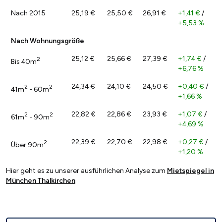
Nach 2015
25,19 €
25,50 €
26,91 €
+1,41 €
/
+5,53 %
Nach Wohnungsgröße
25,12 €
25,66 €
27,39 €
+1,74 €
/
2
Bis 40m
+6,76 %
24,34 €
24,10 €
24,50 €
+0,40 €
/
2
2
41m
- 60m
+1,66 %
22,82 €
22,86 €
23,93 €
+1,07 €
/
2
2
61m
- 90m
+4,69 %
22,39 €
22,70 €
22,98 €
+0,27 €
/
2
Über 90m
+1,20 %
Hier geht es zu unserer ausführlichen Analyse zum
Mietspiegel in
München Thalkirchen