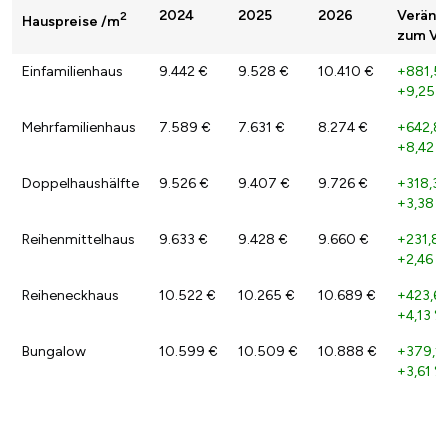
2024
2025
2026
Veränd
2
Hauspreise /m
zum Vor
Einfamilienhaus
9.442 €
9.528 €
10.410 €
+881,5
+9,25 
Mehrfamilienhaus
7.589 €
7.631 €
8.274 €
+642,8
+8,42 
Doppelhaushälfte
9.526 €
9.407 €
9.726 €
+318,32
+3,38 
Reihenmittelhaus
9.633 €
9.428 €
9.660 €
+231,84
+2,46 %
Reiheneckhaus
10.522 €
10.265 €
10.689 €
+423,62
+4,13 %
Bungalow
10.599 €
10.509 €
10.888 €
+379,1
+3,61 %