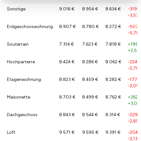
Sonstige
9.016 €
8.954 €
8.634 €
-319,9
-3,57
Erdgeschosswohnung
8.907 €
8.780 €
8.272 €
-507,
-5,78
Souterrain
7.314 €
7.623 €
7.818 €
+195,
+2,57
Hochparterre
8.424 €
8.286 €
8.062 €
-224,
-2,70
Etagenwohnung
8.823 €
8.459 €
8.282 €
-177,
-2,09
Maisonette
8.703 €
8.499 €
8.762 €
+262,
+3,09
Dachgeschoss
8.843 €
8.544 €
8.314 €
-229,
-2,69 
Loft
9.571 €
9.595 €
9.391 €
-204,
-2,13 