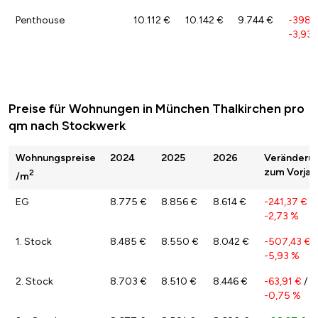
Penthouse
10.112 €
10.142 €
9.744 €
-398,
-3,93 
Preise für Wohnungen in München Thalkirchen pro
qm nach Stockwerk
Wohnungspreise
2024
2025
2026
Veränderu
zum Vorjah
2
/m
EG
8.775 €
8.856 €
8.614 €
-241,37 €
/
-2,73 %
1. Stock
8.485 €
8.550 €
8.042 €
-507,43 €
/
-5,93 %
2. Stock
8.703 €
8.510 €
8.446 €
-63,91 €
/
-0,75 %