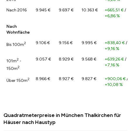
Nach 2016
9.945 €
9.697 €
10.363 €
+665,51 €
/
+6,86 %
Nach
Wohnfläche
9.106 €
9.156 €
9.995 €
+838,40 €
/
2
Bis 100m
+9,16 %
9.057 €
8.929 €
9.568 €
+639,26 €
/
2
101m
-
+7,16 %
2
150m
8.966 €
8.927 €
9.827 €
+900,06 €
/
2
Über 150m
+10,08 %
Quadratmeterpreise in München Thalkirchen für
Häuser nach Haustyp