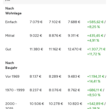
Nach
Wohnlage
Einfach
7.079 €
7.102 €
7.688 €
+585,62 €
/
+8,25 %
Mittel
9.022 €
8.876 €
9.311 €
+435,45 €
/
+4,91 %
Gut
11.380 €
11.162 €
12.470 €
+1.307,71 €
/
+11,72 %
Nach
Baujahr
Vor 1969
8.137 €
8.289 €
9.483 €
+1.194,31 €
/
+14,41 %
1970 - 1999
8.237 €
8.076 €
8.762 €
+686,11 €
/
+8,50 %
2000 -
10.506 €
10.278 €
10.820 €
+542,89 €
/
2015
+5,28 %