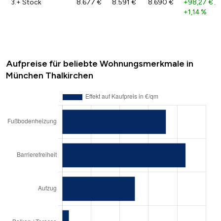
3.+ Stock
8.677 €
8.591 €
8.690 €
+98,27 €
/
+1,14 %
Aufpreise für beliebte Wohnungsmerkmale in
München Thalkirchen