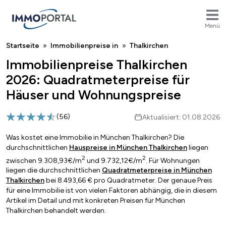
Menü
Breadcrumb
Startseite
Immobilienpreise in
Thalkirchen
Immobilienpreise Thalkirchen
2026: Quadratmeterpreise für
Häuser und Wohnungspreise
(
56
)
Aktualisiert: 01.08.2026
Was kostet eine Immobilie in München Thalkirchen? Die
durchschnittlichen
Hauspreise in München Thalkirchen
liegen
2
2
zwischen 9.308,93€/m
und 9.732,12€/m
. Für Wohnungen
liegen die durchschnittlichen
Quadratmeterpreise in München
Thalkirchen
bei 8.493,66 € pro Quadratmeter. Der genaue Preis
für eine Immobilie ist von vielen Faktoren abhängig, die in diesem
Artikel im Detail und mit konkreten Preisen für München
Thalkirchen behandelt werden.