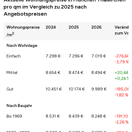
pro qm im Vergleich zu 2025 nach
Angebotspreisen
Wohnungspreise
2024
2025
2026
Verände
zum Vorj
2
/m
Nach Wohnlage
Einfach
7.298 €
7.296 €
7.019 €
-276,60 
-3,79 %
Mittel
8.654 €
8.474 €
8.494 €
+20,44 €
+0,24 %
Gut
10.451 €
10.174 €
9.989 €
-185,08 
-1,82 %
Nach Baujahr
Bis 1969
8.531 €
8.439 €
8.248 €
-191,10 €
-2,26 %