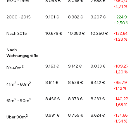
1970 - 1999
8.098 €
8.068 €
7.688 €
-380,03
-4,71 %
2000 - 2015
9.101 €
8.982 €
9.207 €
+224,91 
+2,50 %
Nach 2015
10.679 €
10.383 €
10.250 €
-132,64 
-1,28 %
Nach
Wohnungsgröße
9.163 €
9.142 €
9.033 €
-109,27 
2
Bis 40m
-1,20 %
8.611 €
8.538 €
8.442 €
-95,79 €
2
2
41m
- 60m
-1,12 %
8.456 €
8.373 €
8.233 €
-140,27 
2
2
61m
- 90m
-1,68 %
8.991 €
8.759 €
8.624 €
-134,66 
2
Über 90m
-1,54 %